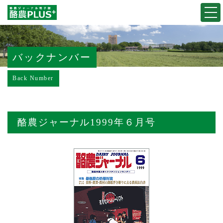
Togg
navi
バックナンバー
Back Number
酪農ジャーナル1999年６月号