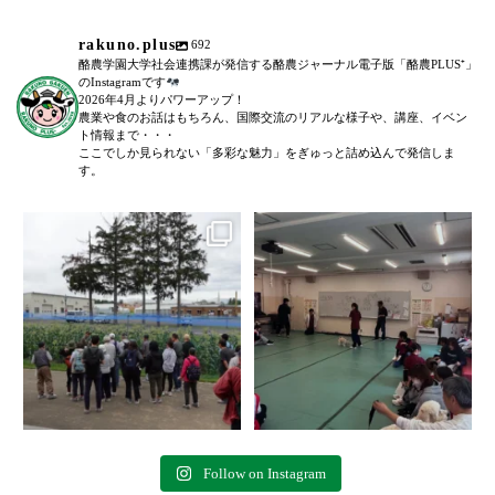
rakuno.plus
692
酪農学園大学社会連携課が発信する酪農ジャーナル電子版「酪農PLUS⁺」
のInstagramです
2026年4月よりパワーアップ！
農業や食のお話はもちろん、国際交流のリアルな様子や、講座、イベン
ト情報まで・・・
ここでしか見られない「多彩な魅力」をぎゅっと詰め込んで発信しま
す。
＼農場見学講座を開催しました！
「後期募集開始！」
／
...
6月27日(土)に、全5回に渡る犬のし
つけ教室(前期)が終了いたしまし
た。
...
103
0
78
0
Follow on Instagram