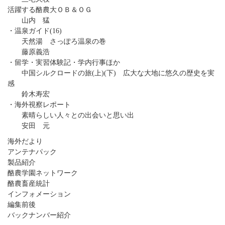
活躍する酪農大ＯＢ＆ＯＧ
山内 猛
・温泉ガイド(16)
天然湯 さっぽろ温泉の巻
藤原義浩
・留学・実習体験記・学内行事ほか
中国シルクロードの旅(上)(下) 広大な大地に悠久の歴史を実
感
鈴木寿宏
・海外視察レポート
素晴らしい人々との出会いと思い出
安田 元
海外だより
アンテナパック
製品紹介
酪農学園ネットワーク
酪農畜産統計
インフォメーション
編集前後
バックナンバー紹介