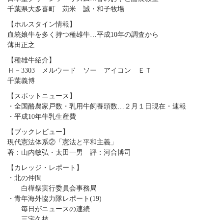
千葉県大多喜町 苅米 誠・和子牧場
【ホルスタイン情報】
血統娘牛を多く持つ種雄牛…平成10年の調査から
薄田正之
【種雄牛紹介】
Ｈ－3303 メルウード ソー アイコン ＥＴ
千葉義博
【スポットニュース】
・全国酪農家戸数・乳用牛飼養頭数…２月１日現在・速報
・平成10年牛乳生産費
【ブックレビュー】
現代憲法体系②「憲法と平和主義」
著：山内敏弘・太田一男 評：河合博司
【カレッジ・レポート】
・北の仲間
白樺祭実行委員会事務局
・青年海外協力隊レポート(19)
毎日がニュースの連続
三宅久枝