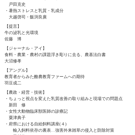
戸田克史
・暑熱ストレスと乳質・乳成分
大越啓司・飯渕良廣
【提言】
牛の泌乳と光環境
佐藤 博
【ジャーナル・アイ】
食料・農業・農村の課題浮き彫りに去る、農基法白書
大沼修孝
【アングル】
教育者からみた酪農教育ファームへの期待
羽豆成二
【農政・経営・技術】
・ちょっと視点を変えた乳質改善の取り組みと現場での問題点
新田 修
・女性大動物臨床獣医師の診療記
粟津典子
・府県における自給飼料講座(４)
輸入飼料依存の裏表…強害外来雑草の侵入と防除対策