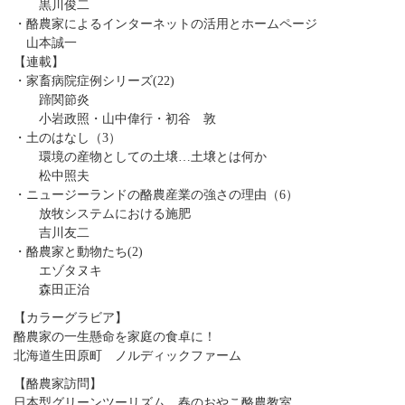
黒川俊二
・酪農家によるインターネットの活用とホームページ
山本誠一
【連載】
・家畜病院症例シリーズ(22)
蹄関節炎
小岩政照・山中偉行・初谷 敦
・土のはなし（3）
環境の産物としての土壌…土壌とは何か
松中照夫
・ニュージーランドの酪農産業の強さの理由（6）
放牧システムにおける施肥
吉川友二
・酪農家と動物たち(2)
エゾタヌキ
森田正治
【カラーグラビア】
酪農家の一生懸命を家庭の食卓に！
北海道生田原町 ノルディックファーム
【酪農家訪問】
日本型グリーンツーリズム…春のおやこ酪農教室