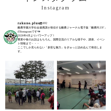
Instagram
rakuno.plus
692
酪農学園大学社会連携課が発信する酪農ジャーナル電子版「酪農PLUS⁺」
のInstagramです
2026年4月よりパワーアップ！
農業や食のお話はもちろん、国際交流のリアルな様子や、講座、イベン
ト情報まで・・・
ここでしか見られない「多彩な魅力」をぎゅっと詰め込んで発信しま
す。
＼農場見学講座を開催しました！
「後期募集開始！」
／
...
6月27日(土)に、全5回に渡る犬のし
つけ教室(前期)が終了いたしまし
た。
...
108
0
79
0