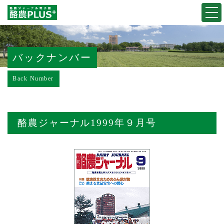
Togg
navi
バックナンバー
Back Number
酪農ジャーナル1999年９月号