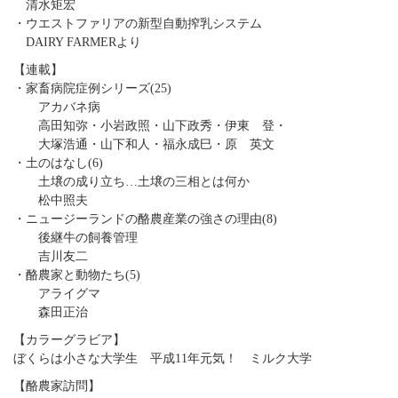
清水矩宏
・ウエストファリアの新型自動搾乳システム
DAIRY FARMERより
【連載】
・家畜病院症例シリーズ(25)
アカバネ病
高田知弥・小岩政照・山下政秀・伊東 登・
大塚浩通・山下和人・福永成巳・原 英文
・土のはなし(6)
土壌の成り立ち…土壌の三相とは何か
松中照夫
・ニュージーランドの酪農産業の強さの理由(8)
後継牛の飼養管理
吉川友二
・酪農家と動物たち(5)
アライグマ
森田正治
【カラーグラビア】
ぼくらは小さな大学生 平成11年元気！ ミルク大学
【酪農家訪問】