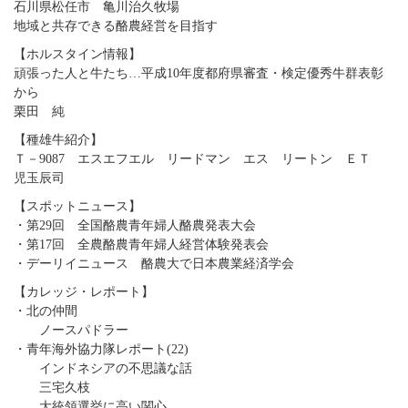
石川県松任市 亀川治久牧場
地域と共存できる酪農経営を目指す
【ホルスタイン情報】
頑張った人と牛たち…平成10年度都府県審査・検定優秀牛群表彰
から
栗田 純
【種雄牛紹介】
Ｔ－9087 エスエフエル リードマン エス リートン ＥＴ
児玉辰司
【スポットニュース】
・第29回 全国酪農青年婦人酪農発表大会
・第17回 全農酪農青年婦人経営体験発表会
・デーリイニュース 酪農大で日本農業経済学会
【カレッジ・レポート】
・北の仲間
ノースパドラー
・青年海外協力隊レポート(22)
インドネシアの不思議な話
三宅久枝
大統領選挙に高い関心