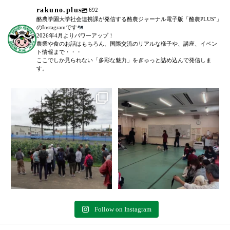
rakuno.plus
692
酪農学園大学社会連携課が発信する酪農ジャーナル電子版「酪農PLUS⁺」
のInstagramです
2026年4月よりパワーアップ！
農業や食のお話はもちろん、国際交流のリアルな様子や、講座、イベン
ト情報まで・・・
ここでしか見られない「多彩な魅力」をぎゅっと詰め込んで発信しま
す。
＼農場見学講座を開催しました！
「後期募集開始！」
／
...
6月27日(土)に、全5回に渡る犬のし
つけ教室(前期)が終了いたしまし
た。
...
102
0
77
0
Follow on Instagram