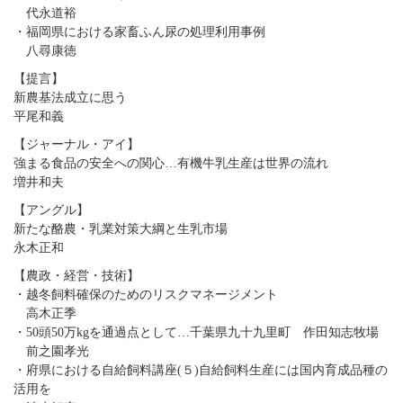
代永道裕
・福岡県における家畜ふん尿の処理利用事例
八尋康徳
【提言】
新農基法成立に思う
平尾和義
【ジャーナル・アイ】
強まる食品の安全への関心…有機牛乳生産は世界の流れ
増井和夫
【アングル】
新たな酪農・乳業対策大綱と生乳市場
永木正和
【農政・経営・技術】
・越冬飼料確保のためのリスクマネージメント
高木正季
・50頭50万kgを通過点として…千葉県九十九里町 作田知志牧場
前之園孝光
・府県における自給飼料講座(５)自給飼料生産には国内育成品種の
活用を