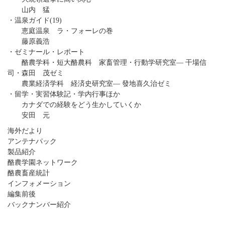
山内 猛
・温泉ガイド(19)
恵庭温泉 ラ・フォーレの巻
藤原義浩
・ゼミナール・レポート
酪農学科・短大酪農科 家畜管理・行動学研究室― 干場信
司・森田 茂ゼミ
農業経済学科 経済史研究室― 發地喜久治ゼミ
・留学・実習体験記・学内行事ほか
カナダでの経験をどう生かしていくか
安田 元
海外だより
アンテナパック
製品紹介
酪農学園ネットワーク
酪農畜産統計
インフォメーション
編集前後
バックナンバー紹介