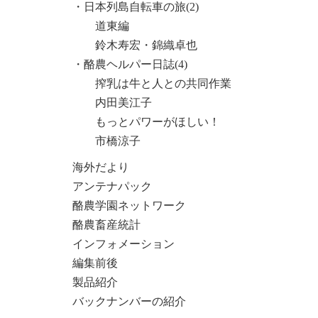
・日本列島自転車の旅(2)
道東編
鈴木寿宏・錦織卓也
・酪農ヘルパー日誌(4)
搾乳は牛と人との共同作業
内田美江子
もっとパワーがほしい！
市橋涼子
海外だより
アンテナパック
酪農学園ネットワーク
酪農畜産統計
インフォメーション
編集前後
製品紹介
バックナンバーの紹介