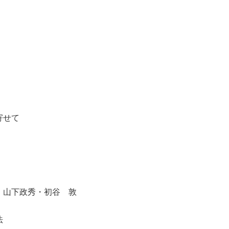
寄せて
山下政秀・初谷 敦
法