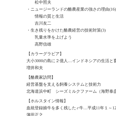
松中照夫
・ニュージーランドの酪農産業の強さの理由(16)
情報の質と生活
吉川友二
・生き残りをかけた酪農経営の技術対策(3)
乳量水準を上げよう
高野信雄
【カラーグラビア】
大小3000の島に２億人…インドネシアの生活と
増井和夫
【酪農家訪問】
経営基盤を支える飼養システムと技術力
北海道浜中町 シーズミルクファーム（海野泰
【ホルスタイン情報】
血統登録娘牛を多く残した♂牛…平成11年１～1
薄田正之