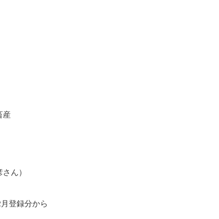
畜産
彦さん）
2月登録分から