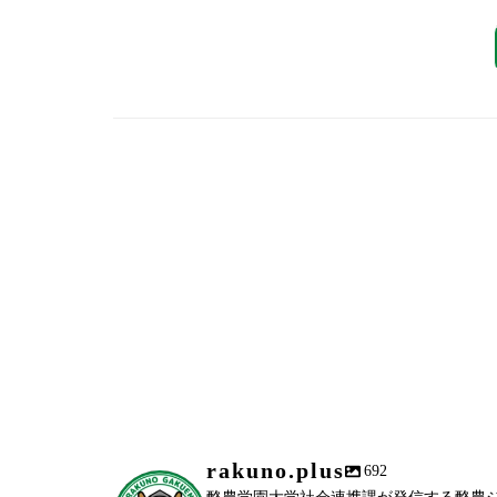
rakuno.plus
692