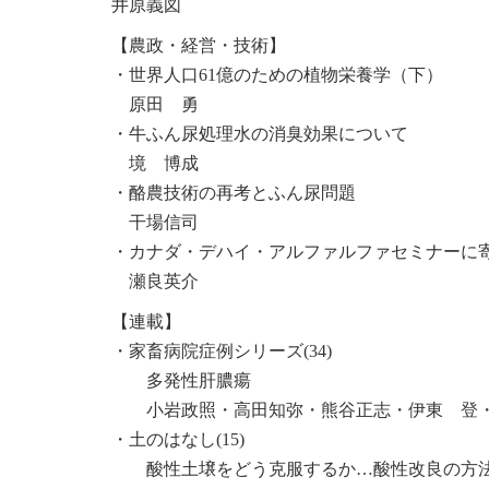
井原義図
【農政・経営・技術】
・世界人口61億のための植物栄養学（下）
原田 勇
・牛ふん尿処理水の消臭効果について
境 博成
・酪農技術の再考とふん尿問題
干場信司
・カナダ・デハイ・アルファルファセミナーに
瀬良英介
【連載】
・家畜病院症例シリーズ(34)
多発性肝膿瘍
小岩政照・高田知弥・熊谷正志・伊東 登・
・土のはなし(15)
酸性土壌をどう克服するか…酸性改良の方