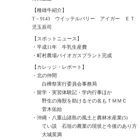
【種雄牛紹介】
T－9143 ウイッテルバリー アイガー ＥＴ
児玉辰司
【スポットニュース】
・平成11年 牛乳生産費
・町村農場バイオガスプラント完成
【カレッジ・レポート】
・北の仲間
白樺祭実行委員会事務局
・留学・実習体験記・学内行事ほか
野生の海獣を助けるその名もＴＭＭＣ
菅木佑始
・沖縄・八重山諸島の風土と農林水産業(5)
てい談 石垣の農業の現状と今後のあり方
大城英満