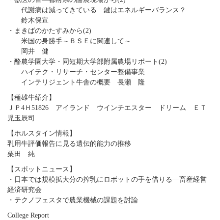
代謝病は減ってきている 鍵はエネルギーバランス？
鈴木保宣
・まきばのかたすみから(2)
米国の身勝手～ＢＳＥに関連して～
岡井 健
・酪農学園大学・同短期大学部附属農場リポート(2)
ハイテク・リサーチ・センター整備事業
インテリジェント牛舎の概要 長瀬 隆
【種雄牛紹介】
ＪＰ4Ｈ51826 アイランド ウインチエスター ドリーム ＥＴ
児玉辰司
【ホルスタイン情報】
乳用牛評価報告に見る遺伝的能力の推移
栗田 純
【スポットニュース】
・日本では規模拡大分の搾乳にロボットの手を借りる―畜産経営
経済研究会
・テクノフェスタで農業機械の課題を討論
College Report