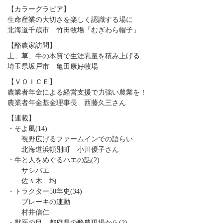
【カラーグラビア】
生命産業の大切さを楽しく認識する場に
北海道千歳市 竹田牧場「むぎわら帽子」
【酪農家訪問】
土、草、牛の本質で生涯乳量を積み上げる
埼玉県坂戸市 亀田康好牧場
【ＶＯＩＣＥ】
農業者年金による経営支援で力強い農業を！
農業者年金基金理事長 西藤久三さん
【連載】
・そよ風(14)
視野広げるファームインでの語らい
北海道浜頓別町 小川優子さん
・牛と人をめぐるハエの話(2)
サシバエ
佐々木 均
・トラクター50年史(34)
ブレーキの連動
村井信仁
・獣医の目―都府県の酪農現場から(2)