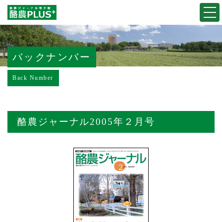
Togg
navi
バックナンバー
Back Number
酪農ジャーナル2005年２月号