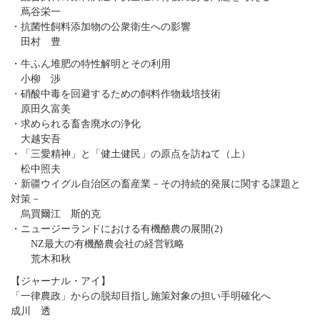
蔦谷栄一
・抗菌性飼料添加物の公衆衛生への影響
田村 豊
・牛ふん堆肥の特性解明とその利用
小柳 渉
・硝酸中毒を回避するための飼料作物栽培技術
原田久富美
・求められる畜舎廃水の浄化
大越安吾
・「三愛精神」と「健土健民」の原点を訪ねて（上）
松中照夫
・新疆ウイグル自治区の畜産業－その持続的発展に関する課題と
対策－
烏買爾江 斯的克
・ニュージーランドにおける有機酪農の展開(2)
NZ最大の有機酪農会社の経営戦略
荒木和秋
【ジャーナル・アイ】
「一律農政」からの脱却目指し施策対象の担い手明確化へ
成川 透