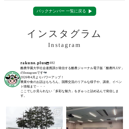
バックナンバー 一覧に戻る
インスタグラム
Instagram
rakuno.plus
692
酪農学園大学社会連携課が発信する酪農ジャーナル電子版「酪農PLUS⁺」
のInstagramです
2026年4月よりパワーアップ！
農業や食のお話はもちろん、国際交流のリアルな様子や、講座、イベン
ト情報まで・・・
ここでしか見られない「多彩な魅力」をぎゅっと詰め込んで発信しま
す。
＼農場見学講座を開催しました！
「後期募集開始！」
／
...
6月27日(土)に、全5回に渡る犬のし
つけ教室(前期)が終了いたしまし
た。
...
103
0