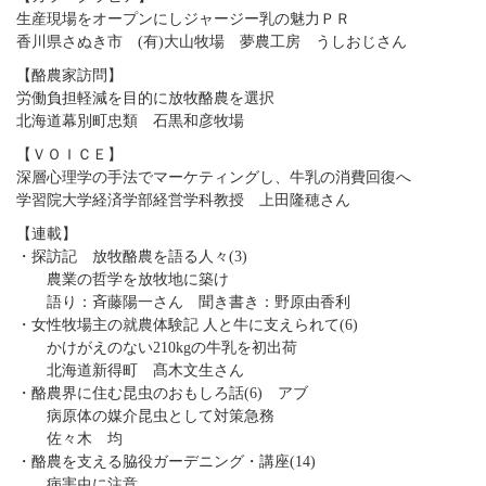
生産現場をオープンにしジャージー乳の魅力ＰＲ
香川県さぬき市 (有)大山牧場 夢農工房 うしおじさん
【酪農家訪問】
労働負担軽減を目的に放牧酪農を選択
北海道幕別町忠類 石黒和彦牧場
【ＶＯＩＣＥ】
深層心理学の手法でマーケティングし、牛乳の消費回復へ
学習院大学経済学部経営学科教授 上田隆穂さん
【連載】
・探訪記 放牧酪農を語る人々(3)
農業の哲学を放牧地に築け
語り：斉藤陽一さん 聞き書き：野原由香利
・女性牧場主の就農体験記 人と牛に支えられて(6)
かけがえのない210kgの牛乳を初出荷
北海道新得町 髙木文生さん
・酪農界に住む昆虫のおもしろ話(6) アブ
病原体の媒介昆虫として対策急務
佐々木 均
・酪農を支える脇役ガーデニング・講座(14)
病害虫に注意