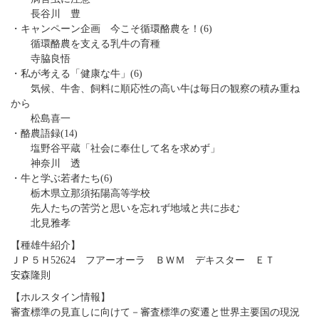
長谷川 豊
・キャンペーン企画 今こそ循環酪農を！(6)
循環酪農を支える乳牛の育種
寺脇良悟
・私が考える「健康な牛」(6)
気候、牛舎、飼料に順応性の高い牛は毎日の観察の積み重ね
から
松島喜一
・酪農語録(14)
塩野谷平蔵「社会に奉仕して名を求めず」
神奈川 透
・牛と学ぶ若者たち(6)
栃木県立那須拓陽高等学校
先人たちの苦労と思いを忘れず地域と共に歩む
北見雅孝
【種雄牛紹介】
ＪＰ５Ｈ52624 フアーオーラ ＢＷＭ デキスター ＥＴ
安森隆則
【ホルスタイン情報】
審査標準の見直しに向けて－審査標準の変遷と世界主要国の現況