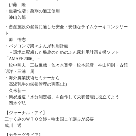
伊藤 隆
・重要性増す薬剤の適正使用
漆山芳郎
・畜産施設の舗装に適した安全・安価なライムケーキコンクリー
ト
原 悟志
・パソコンで楽々ふん尿利用計画
－環境に配慮した酪農のためのふん尿利用計画支援ソフト
「AMAFE2006」－
松中照夫・三枝俊哉・佐々木寛幸・松本武彦・神山和則・古館
明洋・三浦 周
・海外農業技術セミナーから
高泌乳牛の栄養管理の実際(上)
久米新一
・簡易迅速「水分測定器」を自作して栄養管理に役立てよう
岡本全弘
【ジャーナル・アイ】
三すくみのＷＴＯ交渉－輸出国こそ譲歩が必要
成川 透
【カラーグラビア】