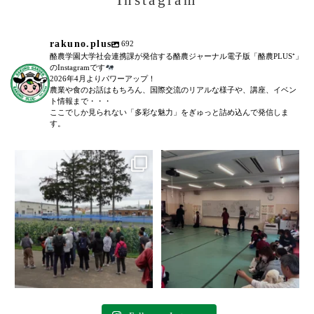
Instagram
rakuno.plus
692
酪農学園大学社会連携課が発信する酪農ジャーナル電子版「酪農PLUS⁺」
のInstagramです
2026年4月よりパワーアップ！
農業や食のお話はもちろん、国際交流のリアルな様子や、講座、イベン
ト情報まで・・・
ここでしか見られない「多彩な魅力」をぎゅっと詰め込んで発信しま
す。
＼農場見学講座を開催しました！
「後期募集開始！」
／
...
6月27日(土)に、全5回に渡る犬のし
つけ教室(前期)が終了いたしまし
た。
...
100
0
77
0