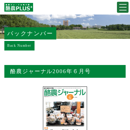
Togg
navi
バックナンバー
Back Number
酪農ジャーナル2006年６月号