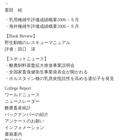
－
栗田 純
・乳用種雄牛評価成績概要2006－５月
・海外種雄牛評価成績概要2006－５月
【Book Review】
野生動物のレスキューマニュアル
評者：田口 清
【スポットニュース】
・酪農飼料基盤拡大推進事業説明会
・全国家畜保健衛生事業発表会が開かれる
・ホルスタイン種の乳房炎抵抗性を高める遺伝子を発見
College Report
ワールドニュース
ニュースレーダー
酪農畜産統計
バックナンバーの紹介
アンケートのお願い
インフォメーション
書籍案内