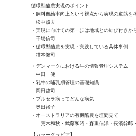
循環型酪農実現のポイント
・飼料自給率向上という視点から実現の道筋を
松中照夫
・実現に向けての第一歩は地域との結び付きか
干場信司
・循環型酪農を実現・実践している具体事例
猫本健司
・デンマークにおける牛の情報管理システム
中田 健
・乳牛の哺乳期管理の基礎知識
岡田啓司
・ブルセラ病ってどんな病気
奥田裕子
・オーストラリアの有機酪農を垣間見て
荒木和秋・武藤和昭・森重信洋・長濱幹郎・
【カラーグラビア】