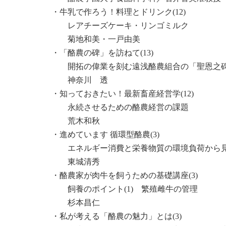
・牛乳で作ろう！料理とドリンク(12)
レアチーズケーキ・リンゴミルク
菊地和美・一戸由美
・「酪農の碑」を訪ねて(13)
開拓の偉業を刻む遠浅酪農組合の「聖恩之碑
神奈川 透
・知っておきたい！最新畜産経営学(12)
永続させるための酪農経営の課題
荒木和秋
・進めています 循環型酪農(3)
エネルギー消費と栄養物質の環境負荷から見
東城清秀
・酪農家が肉牛を飼うための基礎講座(3)
飼養のポイント(1) 繁殖雌牛の管理
杉本昌仁
・私が考える「酪農の魅力」とは(3)