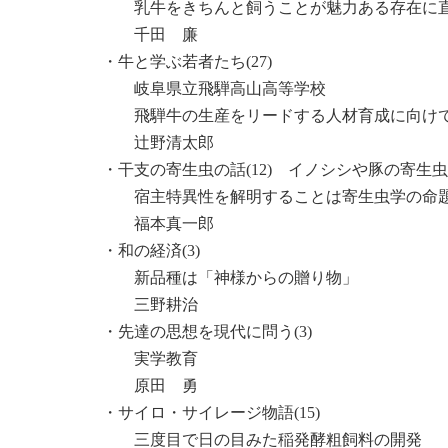
乳牛をきちんと飼うことが魅力ある存在に
千田 廉
・牛と学ぶ若者たち(27)
岐阜県立飛騨高山高等学校
飛騨牛の生産をリードする人材育成に向け
辻野清太郎
・干支の寄生虫の話(12) イノシシや豚の寄生虫
宿主特異性を解明することは寄生虫学の命
福本真一郎
・和の経済(3)
新品種は「神様からの贈り物」
三野耕治
・先達の思想を現代に問う(3)
実学教育
原田 勇
・サイロ・サイレージ物語(15)
三度目で日の目みた稲発酵粗飼料の開発