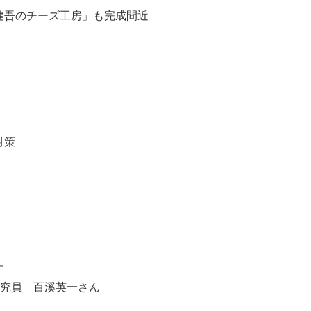
健吾のチーズ工房」も完成間近
対策
す
研究員 百溪英一さん