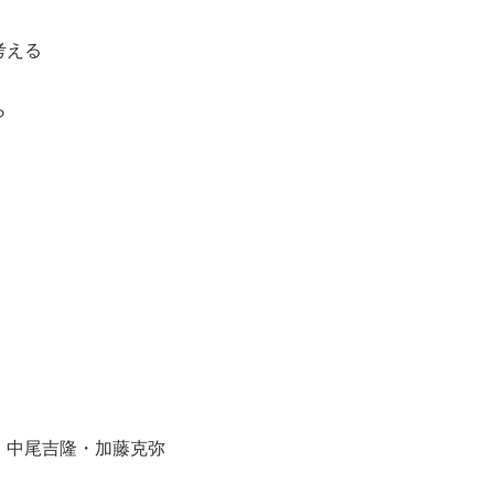
考える
ら
中尾吉隆・加藤克弥