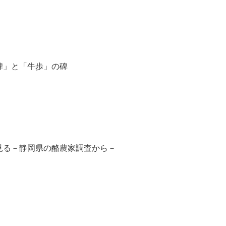
」と「牛歩」の碑
る－静岡県の酪農家調査から－