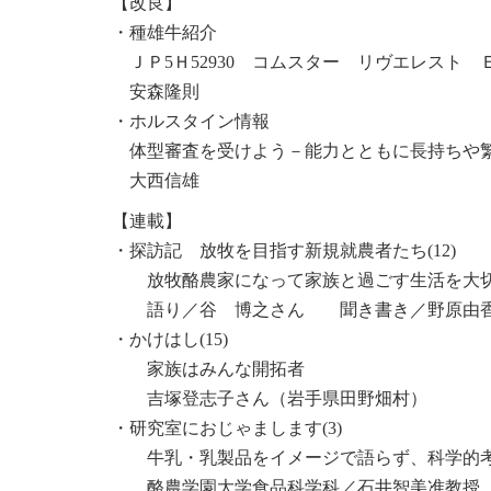
【改良】
・種雄牛紹介
ＪＰ5Ｈ52930 コムスター リヴエレスト 
安森隆則
・ホルスタイン情報
体型審査を受けよう－能力とともに長持ちや
大西信雄
【連載】
・探訪記 放牧を目指す新規就農者たち(12)
放牧酪農家になって家族と過ごす生活を大
語り／谷 博之さん 聞き書き／野原由
・かけはし(15)
家族はみんな開拓者
吉塚登志子さん（岩手県田野畑村）
・研究室におじゃまします(3)
牛乳・乳製品をイメージで語らず、科学的
酪農学園大学食品科学科／石井智美准教授