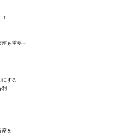
ＥＴ
繁殖も重要－
切にする
香利
考察を