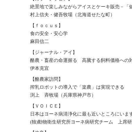
絶景地で楽しみながらアイスとケーキ販売－「
村上信夫・健吾牧場（北海道せたな町）
【ｆｏｃｕｓ】
食の安全・安心学
麻田信二
【ジャーナル・アイ】
酪農・畜産の命運握る 高騰する飼料価格への
伊本克宜
【酪農家訪問】
搾乳ロボットの導入で「楽農」は実現できる
渕上 斉牧場（兵庫県神戸市）
【ＶＯＩＣＥ】
日本はヨーネ病清浄化に最も近いところにいま
(独)動物衛生研究所ヨーネ病研究チーム 上席