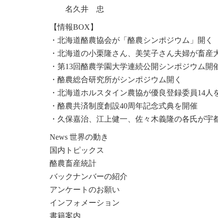
名久井 忠
【情報BOX】
・北海道酪農協会が「酪農シンポジウム」開く
・北海道の小栗隆さん、美笑子さん夫婦が畜産
・第13回酪農学園大学連続公開シンポジウム開
・酪農総合研究所がシンポジウム開く
・北海道ホルスタイン農協が優良登録委員14人
・酪農共済制度創設40周年記念式典を開催
・久保嘉治、江上健一、佐々木義隆の各氏が宇
News 世界の動き
国内トピックス
酪農畜産統計
バックナンバーの紹介
アンケートのお願い
インフォメーション
書籍案内