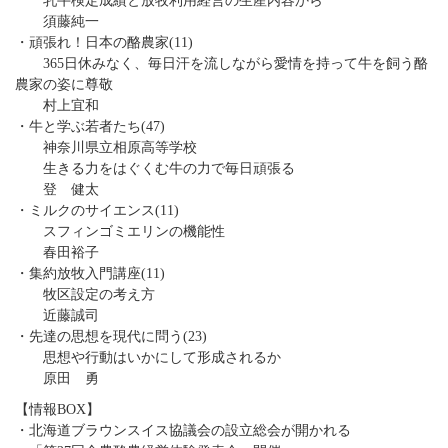
乳牛検定成績と放牧利用経営の生産内容から
須藤純一
・頑張れ！日本の酪農家(11)
365日休みなく、毎日汗を流しながら愛情を持って牛を飼う酪
農家の姿に尊敬
村上宜和
・牛と学ぶ若者たち(47)
神奈川県立相原高等学校
生きる力をはぐくむ牛の力で毎日頑張る
登 健太
・ミルクのサイエンス(11)
スフィンゴミエリンの機能性
春田裕子
・集約放牧入門講座(11)
牧区設定の考え方
近藤誠司
・先達の思想を現代に問う(23)
思想や行動はいかにして形成されるか
原田 勇
【情報BOX】
・北海道ブラウンスイス協議会の設立総会が開かれる