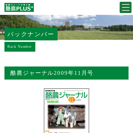
Togg
navi
バックナンバー
Back Number
酪農ジャーナル2009年11月号