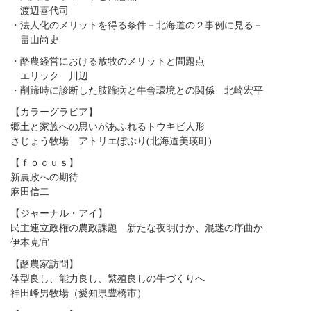
渡辺喜代司
・法人化のメリットを得る条件－北海道の２事例に見る－
畠山尚史
・酪農経営における放牧のメリットと問題点
エリック 川辺
・削蹄時に診断した肢蹄病と牛舎環境との関係 北崎宏平
【カラーグラビア】
郷土と家族への思いがあふれるトウキビ人形
さじょう牧場 アトリエぽぷり(北海道美瑛町)
【ｆｏｃｕｓ】
新農政への期待
麻田信二
【ジャーナル・アイ】
民主連立政権の農政課題 新たな夜明けか、混迷の序曲か
伊本克宜
【酪農家訪問】
体型良し、能力良し、繁殖良しの牛づくりへ
神田峰男牧場（愛知県豊橋市）