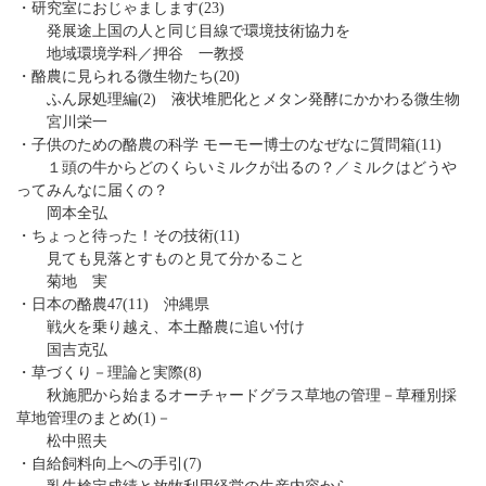
・研究室におじゃまします(23)
発展途上国の人と同じ目線で環境技術協力を
地域環境学科／押谷 一教授
・酪農に見られる微生物たち(20)
ふん尿処理編(2) 液状堆肥化とメタン発酵にかかわる微生物
宮川栄一
・子供のための酪農の科学 モーモー博士のなぜなに質問箱(11)
１頭の牛からどのくらいミルクが出るの？／ミルクはどうや
ってみんなに届くの？
岡本全弘
・ちょっと待った！その技術(11)
見ても見落とすものと見て分かること
菊地 実
・日本の酪農47(11) 沖縄県
戦火を乗り越え、本土酪農に追い付け
国吉克弘
・草づくり－理論と実際(8)
秋施肥から始まるオーチャードグラス草地の管理－草種別採
草地管理のまとめ(1)－
松中照夫
・自給飼料向上への手引(7)