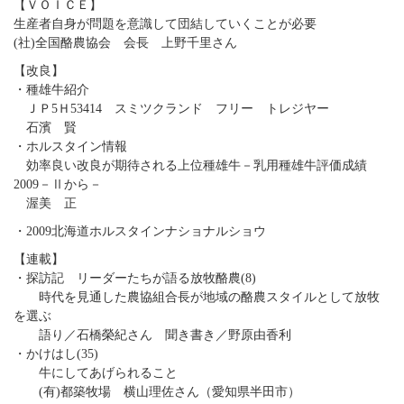
【ＶＯＩＣＥ】
生産者自身が問題を意識して団結していくことが必要
(社)全国酪農協会 会長 上野千里さん
【改良】
・種雄牛紹介
ＪＰ5Ｈ53414 スミツクランド フリー トレジヤー
石濱 賢
・ホルスタイン情報
効率良い改良が期待される上位種雄牛－乳用種雄牛評価成績
2009－Ⅱから－
渥美 正
・2009北海道ホルスタインナショナルショウ
【連載】
・探訪記 リーダーたちが語る放牧酪農(8)
時代を見通した農協組合長が地域の酪農スタイルとして放牧
を選ぶ
語り／石橋榮紀さん 聞き書き／野原由香利
・かけはし(35)
牛にしてあげられること
(有)都築牧場 横山理佐さん（愛知県半田市）