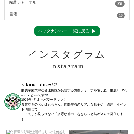
酪農ジャーナル
231
書籍
16
バックナンバー 一覧に戻る
インスタグラム
Instagram
rakuno.plus
692
酪農学園大学社会連携課が発信する酪農ジャーナル電子版「酪農PLUS⁺」
のInstagramです
2026年4月よりパワーアップ！
農業や食のお話はもちろん、国際交流のリアルな様子や、講座、イベン
ト情報まで・・・
ここでしか見られない「多彩な魅力」をぎゅっと詰め込んで発信しま
す。