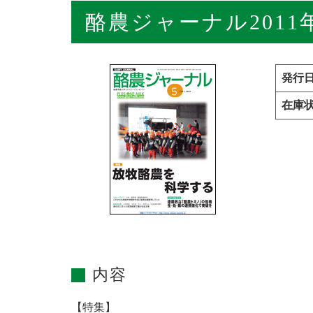
酪農ジャーナル2011
発行
在庫
内容
【特集】