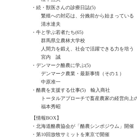
・続・獣医さんの診療日誌(5)
繁殖への対応は、分娩前から始まっている
清水達夫
・牛と学ぶ若者たち(65)
群馬県立農林大学校
人間力を鍛え、社会で活躍できる力を培う
宮内 誠
・デンマーク酪農に学ぶ(5)
デンマーク農業・最新事情（その１）
中原准一
・酪農を支援する仕事(5) 輸入商社
トータルアプローチで畜産農家の経営向上
福本秀昭
【情報BOX】
・北海道酪農協会が「酪農シンポジウム」開催
・第10回放牧サミットを東京で開催