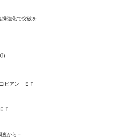
連携強化で突破を
町)
ジヨビアン ＥＴ
 ＥＴ
調査から－