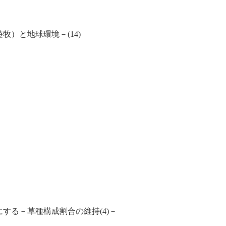
）と地球環境－(14)
る－草種構成割合の維持(4)－