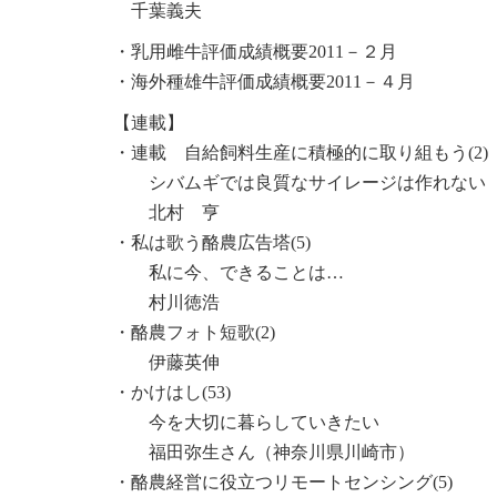
千葉義夫
・乳用雌牛評価成績概要2011－２月
・海外種雄牛評価成績概要2011－４月
【連載】
・連載 自給飼料生産に積極的に取り組もう(2)
シバムギでは良質なサイレージは作れない
北村 亨
・私は歌う酪農広告塔(5)
私に今、できることは…
村川徳浩
・酪農フォト短歌(2)
伊藤英伸
・かけはし(53)
今を大切に暮らしていきたい
福田弥生さん（神奈川県川崎市）
・酪農経営に役立つリモートセンシング(5)