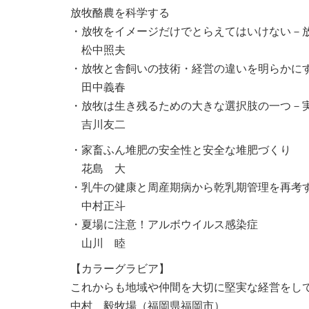
放牧酪農を科学する
・放牧をイメージだけでとらえてはいけない－
松中照夫
・放牧と舎飼いの技術・経営の違いを明らかに
田中義春
・放牧は生き残るための大きな選択肢の一つ－
吉川友二
・家畜ふん堆肥の安全性と安全な堆肥づくり
花島 大
・乳牛の健康と周産期病から乾乳期管理を再考
中村正斗
・夏場に注意！アルボウイルス感染症
山川 睦
【カラーグラビア】
これからも地域や仲間を大切に堅実な経営をし
中村 毅牧場（福岡県福岡市）