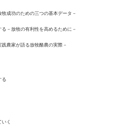
放牧成功のための三つの基本データ－
する－放牧の有利性を高めるために－
実践農家が語る放牧酪農の実際－
する
ていく