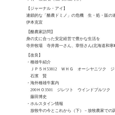
【ジャーナル・アイ】
連鎖的な「酪農ドミノ」の危機 生・処・販の
伊本克宜
【酪農家訪問】
身の丈に合った安定経営で豊かな生活を
寺井牧場 寺井壽一さん、章悟さん(北海道和寒
【改良】
・種雄牛紹介
ＪＰ５Ｈ53812 ＷＨＧ オーシヤニツク 
石濱 賢
・海外種雄牛案内
200ＨＯ3501 ジレツト ウインドブルツク
藤田博史
・ホルスタイン情報
放牧牛の今とこれから（下）－放牧農家での