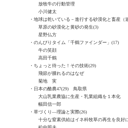
放牧牛の行動管理
小川健太
・地球は乾いている－進行する砂漠化と畜産（遊牧
草原の砂漠化と黄砂の発生(3)
星野仏方
・のんびりタイム「千鶴ファインダー」(17)
牛の笑顔
高田千鶴
・ちょっと待った！その技術(29)
飛節が腫れるのはなぜ
菊地 実
・日本の酪農47(29) 鳥取県
大山乳業農協に生産・乳業組織を１本化
幅田信一郎
・草づくり―理論と実際(26)
十分な窒素供給はイネ科牧草の再生を良好にす
松中照夫