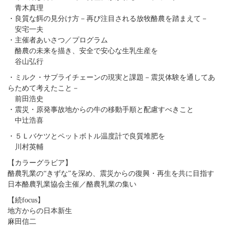
青木真理
・良質な餌の見分け方－再び注目される放牧酪農を踏まえて－
安宅一夫
・主催者あいさつ／プログラム
酪農の未来を描き、安全で安心な生乳生産を
谷山弘行
・ミルク・サプライチェーンの現実と課題－震災体験を通してあ
らためて考えたこと－
前田浩史
・震災・原発事故地からの牛の移動手順と配慮すべきこと
中辻浩喜
・５Ｌバケツとペットボトル温度計で良質堆肥を
川村英輔
【カラーグラビア】
酪農乳業の“きずな”を深め、震災からの復興・再生を共に目指す
日本酪農乳業協会主催／酪農乳業の集い
【続focus】
地方からの日本新生
麻田信二