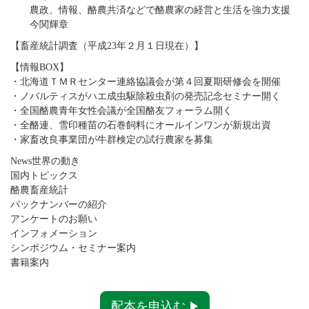
農政、情報、酪農共済などで酪農家の経営と生活を強力支援
今関輝章
【畜産統計調査（平成23年２月１日現在）】
【情報BOX】
・北海道ＴＭＲセンター連絡協議会が第４回夏期研修会を開催
・ノバルティスがハエ成虫駆除殺虫剤の発売記念セミナー開く
・全国酪農青年女性会議が全国酪友フォーラム開く
・全酪連、雪印種苗の石巻飼料にオールインワンが新規出資
・家畜改良事業団が牛群検定の試行農家を募集
News世界の動き
国内トピックス
酪農畜産統計
バックナンバーの紹介
アンケートのお願い
インフォメーション
シンポジウム・セミナー案内
書籍案内
配本を申込む