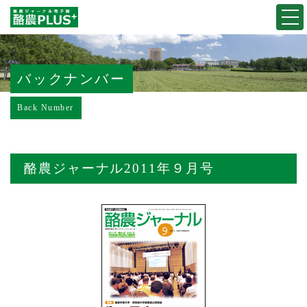
Togg
navi
バックナンバー
Back Number
酪農ジャーナル2011年９月号