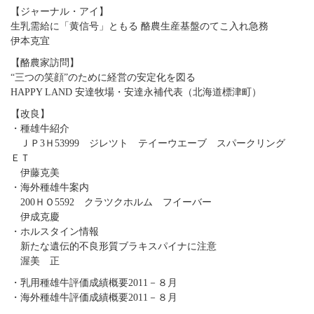
【ジャーナル・アイ】
生乳需給に「黄信号」ともる 酪農生産基盤のてこ入れ急務
伊本克宜
【酪農家訪問】
“三つの笑顔”のために経営の安定化を図る
HAPPY LAND 安達牧場・安達永補代表（北海道標津町）
【改良】
・種雄牛紹介
ＪＰ3Ｈ53999 ジレツト テイーウエーブ スパークリング
ＥＴ
伊藤克美
・海外種雄牛案内
200ＨＯ5592 クラツクホルム フイーバー
伊成克慶
・ホルスタイン情報
新たな遺伝的不良形質ブラキスパイナに注意
渥美 正
・乳用種雄牛評価成績概要2011－８月
・海外種雄牛評価成績概要2011－８月