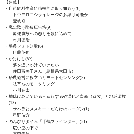
【連載】
・自給飼料生産に積極的に取り組もう(6)
トウモロコシサイレージの多給は可能か
壹岐修一
・私は歌う酪農広告塔(9)
原発事故への怒りを歌に込めて
村川徳浩
・酪農フォト短歌(6)
伊藤英伸
・かけはし(57)
夢を追いかけていきたい
住田富美子さん（島根県大田市）
・酪農経営に役立つリモートセンシング(9)
牧草地のモニタリング
小川健太
・地球は乾いている－進行する砂漠化と畜産（遊牧）と地球環境
－(18)
サハラとメスキートだらけのスーダン(1)
星野仏方
・のんびりタイム「千鶴ファインダー」(21)
広い空の下で