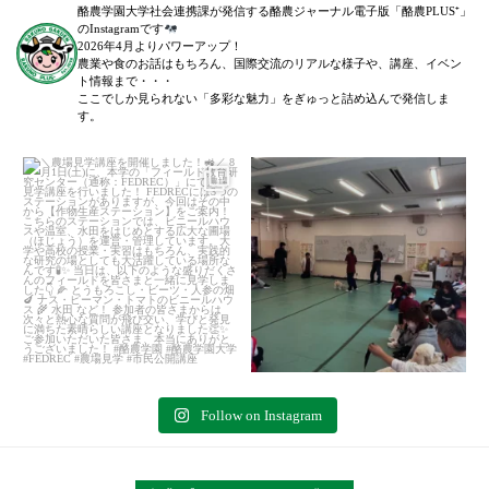
酪農学園大学社会連携課が発信する酪農ジャーナル電子版「酪農PLUS⁺」
のInstagramです
2026年4月よりパワーアップ！
農業や食のお話はもちろん、国際交流のリアルな様子や、講座、イベン
ト情報まで・・・
ここでしか見られない「多彩な魅力」をぎゅっと詰め込んで発信しま
す。
＼農場見学講座を開催しました！
「後期募集開始！」
／
...
6月27日(土)に、全5回に渡る犬のし
つけ教室(前期)が終了いたしまし
た。
...
89
0
76
0
Follow on Instagram