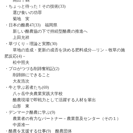
高田千鶴
・ちょっと待った！その技術(33)
選び食いの功罪
菊地 実
・日本の酪農47(33) 福岡県
新しい酪農協の下で持続型酪農の推進へ
上田允祥
・草づくり－理論と実際(30)
草地の造成・更新の成否を決める肥料成分―リン－牧草の施
肥反応(4)－
松中照夫
・プロがつづる削蹄奮戦記(2)
削蹄師にできること
大友浩次
・牛と学ぶ若者たち(69)
八ヶ岳中央農業実践大学校
酪農現場で即戦力として活躍する人材を輩出
山形 東
・デンマーク酪農に学ぶ(9)
農業者の有力なパートナー－農業普及センター（その１）
中原准一
・酪農を支援する仕事(9) 酪農団体