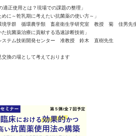
用とは？現場での課題の整理」
守るために～乾乳期に考えたい抗菌薬の使い方～」
循環農学類 畜産衛生学研究室 教授 菊 佳男先
基づいた抗菌薬治療に貢献する迅速診断技術」
術開発センター 准教授 鈴木 直樹先生
由参加、意見交換の場として考えております