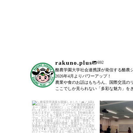
rakuno.plus
692
酪農学園大学社会連携課が発信する酪農ジャーナ
2026年4月よりパワーアップ！
農業や食のお話はもちろん、国際交流の
ここでしか見られない「多彩な魅力」を
＼農場見学講座を開催しました！
／
...
「後期募
6月27日(土)に、
教室(前期)が終
98
0
77