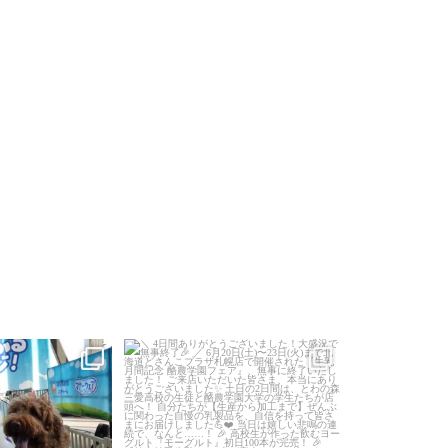
日をありがとうござい
＼ 4日間ありがとうございました！大盛
＼待望のイベ
！
／
...
況で無事終了
／
「酪農学園って
...
？」が
7
0
224
2
2