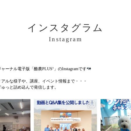
インスタグラム
Instagram
ル電子版「酪農PLUS⁺」のInstagramです
リアルな様子や、講座、イベント情報まで・・・
ぎゅっと詰め込んで発信します。
集開始！」
＼動画＆特別Q&A集を公開しました！
＼ワンだふるな1
全5回に渡る犬のしつけ
／
ました
了いたしました。
...
...
7
0
11
0