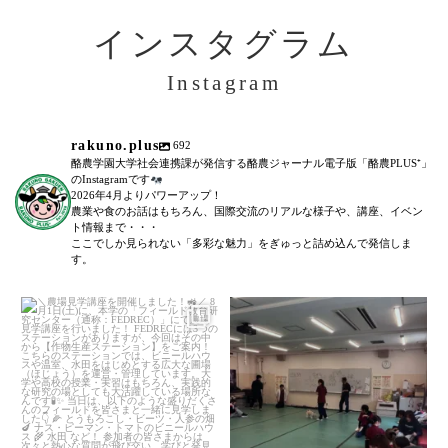
インスタグラム
Instagram
rakuno.plus
692
酪農学園大学社会連携課が発信する酪農ジャーナル電子版「酪農PLUS⁺」
のInstagramです
2026年4月よりパワーアップ！
農業や食のお話はもちろん、国際交流のリアルな様子や、講座、イベン
ト情報まで・・・
ここでしか見られない「多彩な魅力」をぎゅっと詰め込んで発信しま
す。
＼農場見学講座を開催しました！
「後期募集開始！」
／
...
6月27日(土)に、全5回に渡る犬のし
つけ教室(前期)が終了いたしまし
た。
...
105
0
79
0