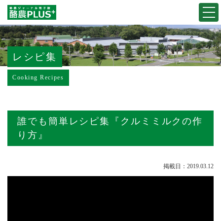
Togg
navi
レシピ集
Cooking Recipes
誰でも簡単レシピ集『クルミミルクの作
り方』
掲載日：2019.03.12