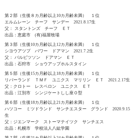
第２部（生後８カ月齢以上10カ月齢未満） １位
エルムレーン チーフ サンデー 2021.8.17生
父： スタントンズ チーフ ＥＴ
出品：恵庭市 (有)福屋牧場
第３部（生後10カ月齢以上12カ月齢未満） １位
シヨウアツプ パワー ドアマン 2021.7.2生
父： バルビツソン ドアマン ＥＴ
出品：石狩市 ショウアップホルスタイン
第５部（生後15カ月齢以上18カ月齢未満） １位
リバーランド ＴＭＦ ユニクス マリリン ＥＴ 2021.2.17生
父：クロトー レスペロン ユニクス ＥＴ
出品：江別市 シンジケートしし座Ｏ型
第６部（生後18カ月齢以上21カ月齢未満） １位
ハツコー ミツドランド サンチエスター グランド 2020.9.15
生
父：ジエンマーク ストーマテイツク サンチエス
出品：札幌市 学校法人八紘学園
第７部（生後21カ月齢以上24カ月齢未満） １位