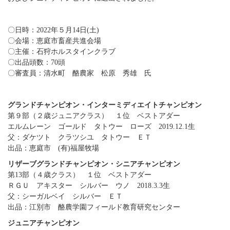
〇日時：2022年５月14日(土)
〇会場：恵庭市畜産共進会場
〇主催：石狩ホルスタインクラブ
〇出品頭数：70頭
〇審査員：清水町 酪農家 松原 秀雄 氏
グランドチャンピオン・インターミディエイトチャンピオン
第９部（２歳ジュニアクラス） １位 ベストアダー
エルムレーン ゴールド タトウー ローズ 2019.12.1生
父：ダケツト クラツシユ タトウー ＥＴ
出品：恵庭市 (有)福屋牧場
リザーブグランドチャンピオン・シニアチャンピオン
第13部（４歳クラス） １位 ベストアダー
ＲＧＵ アキスター シルバー ウノ 2018.3.3生
父：シーガルベイ シルバー ＥＴ
出品：江別市 酪農学園フィールド教育研究センター
ジュニアチャンピオン