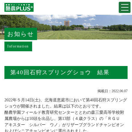
Togg
navi
お知らせ
Information
第40回石狩スプリングショウ 結果
掲載日：2022.06.07
2022年５月14日(土)、北海道恵庭市において第40回石狩スプリング
ショウが開催されました。結果は以下のとおりです。
酪農学園フィールド教育研究センターととわの森三愛高等学校附
属農場からは10頭を出品し、第13部（４歳クラス）の「ＲＧＵ
アキスター シルバー ウノ」がリザーブグランドチャンピオン
およびシニアチャンピオンに選出されました。