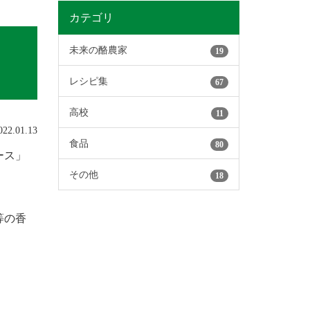
カテゴリ
ル
未来の酪農家
19
レシピ集
67
高校
11
2.01.13
食品
80
ース」
その他
18
等の香