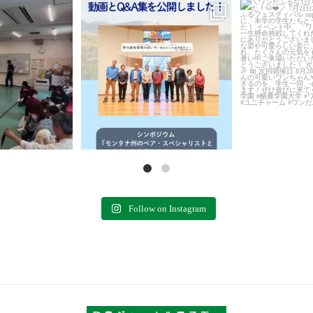
集開始！」
＼動画＆特別Q&A集を公開しました！
＼ワンだふるな1
全5回に渡る犬のしつけ
／
ました
了いたしました。
...
...
7
0
11
0
Follow on Instagram