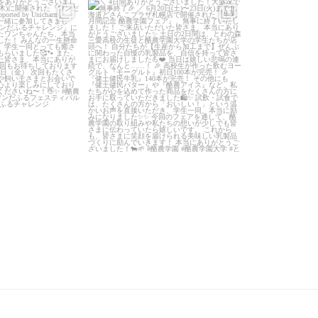
日をありがとうござい
＼ 4日間ありがとうございました！大盛
＼待望のイベ
！
／
...
況で無事終了
／
「酪農学園って
...
？」が
7
0
224
2
2