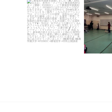
＼農場見学講座を開催しました！
／
...
「後期募
6月27日(土)に、
教室(前期)が終
103
0
78