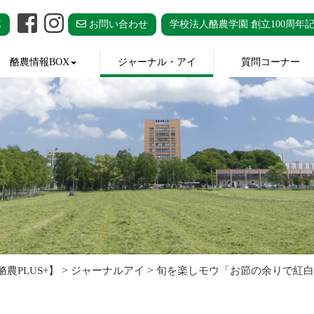
E
お問い合わせ
学校法人酪農学園 創立100周年
酪農情報BOX
ジャーナル・アイ
質問コーナー
>
>
農PLUS+】
ジャーナルアイ
旬を楽しモウ「お節の余りで紅白