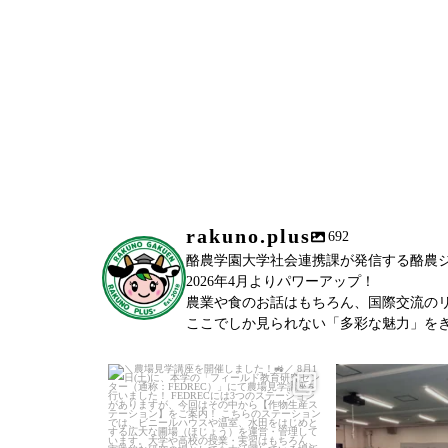
rakuno.plus
692
酪農学園大学社会連携課が発信する酪農ジャーナ
2026年4月よりパワーアップ！
農業や食のお話はもちろん、国際交流の
ここでしか見られない「多彩な魅力」を
＼農場見学講座を開催しました！
／
...
「後期募
6月27日(土)に、
教室(前期)が終
100
0
77