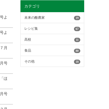
カテゴリ
号よ
未来の酪農家
19
レシピ集
67
号よ
高校
11
７月
食品
80
その他
18
月号
「ほ
月号