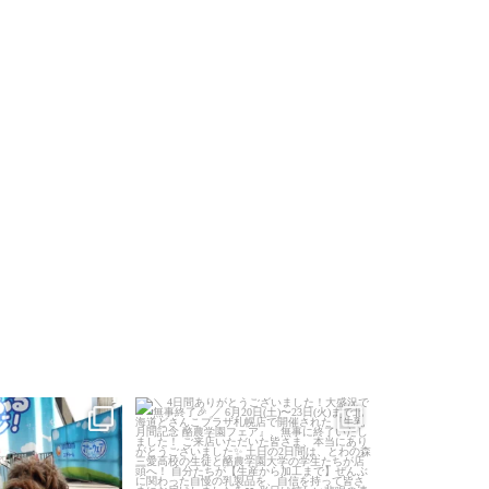
日をありがとうござい
＼ 4日間ありがとうございました！大盛
＼待望のイベ
！
／
...
況で無事終了
／
「酪農学園って
...
？」が
7
0
224
2
2