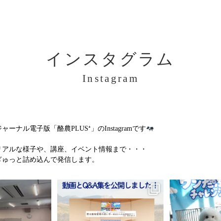
インスタグラム
Instagram
ル電子版「酪農PLUS⁺」のInstagramです
リアルな様子や、講座、イベント情報まで・・・
ぎゅっと詰め込んで発信します。
集開始！」
＼動画＆特別Q&A集を公開しました！
＼ワンだふるな1
全5回に渡る犬のしつけ
／
ました
了いたしました。
...
...
7
0
11
0