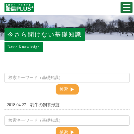
Togg
navi
今さら聞けない基礎知識
Basic Knowledge
検索
2018.04.27
乳牛の飼養形態
検索