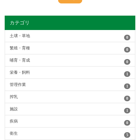
カテゴリ
土壌・草地
0
繁殖・育種
0
哺育・育成
0
栄養・飼料
1
管理作業
1
搾乳
0
施設
1
疾病
0
衛生
5