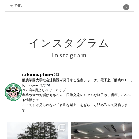
その他
7
インスタグラム
Instagram
rakuno.plus
692
酪農学園大学社会連携課が発信する酪農ジャーナル電子版「酪農PLUS⁺」
のInstagramです
2026年4月よりパワーアップ！
農業や食のお話はもちろん、国際交流のリアルな様子や、講座、イベン
ト情報まで・・・
ここでしか見られない「多彩な魅力」をぎゅっと詰め込んで発信しま
す。
＼農場見学講座を開催しました！
「後期募集開始！」
／
...
6月27日(土)に、全5回に渡る犬のし
つけ教室(前期)が終了いたしまし
た。
...