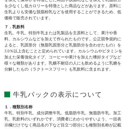
を少なくし低カロリーを特徴とした商品などがあります。原料に
生乳よりも安価な脱脂粉乳などを使用することができるため、低
価格で販売されています。
７．乳飲料
生乳、牛乳、特別牛乳または乳製品を主原料として、果汁や香
料、カルシウムなどを加えて作られたものです。公正競争規約に
よると、乳固形分（無脂乳固形分と乳脂肪分を合わせたもの）を
3.0％以上含むことと定められています。カルシウムやビタミンを
加えた栄養強化タイプ、コーヒーや果汁を加えた嗜好タイプなど
様々な種類があります。乳糖不耐症の人にも飲めるように乳糖を
分解したもの（ラクトースフリー）も乳飲料に含まれます。
牛乳パックの表示について
１．種類別名称
牛乳、特別牛乳、成分調整牛乳、低脂肪牛乳、無脂肪牛乳、加工
乳、乳飲料のいずれかです。消費者にわかりやすいよう、一括表
示欄だけでなく商品名の下など目立つ部分にも種類別名称が記載