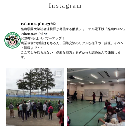
Instagram
rakuno.plus
692
酪農学園大学社会連携課が発信する酪農ジャーナル電子版「酪農PLUS⁺」
のInstagramです
2026年4月よりパワーアップ！
農業や食のお話はもちろん、国際交流のリアルな様子や、講座、イベン
ト情報まで・・・
ここでしか見られない「多彩な魅力」をぎゅっと詰め込んで発信しま
す。
＼農場見学講座を開催しました！
「後期募集開始！」
／
...
6月27日(土)に、全5回に渡る犬のし
つけ教室(前期)が終了いたしまし
た。
...
106
0
79
0