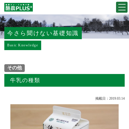
Togg
navi
今さら聞けない基礎知識
Basic Knowledge
その他
牛乳の種類
掲載日：2019.03.14