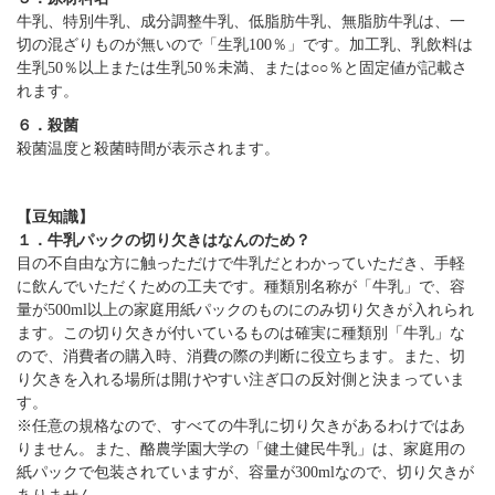
牛乳、特別牛乳、成分調整牛乳、低脂肪牛乳、無脂肪牛乳は、一
切の混ざりものが無いので「生乳100％」です。加工乳、乳飲料は
生乳50％以上または生乳50％未満、または○○％と固定値が記載さ
れます。
６．殺菌
殺菌温度と殺菌時間が表示されます。
【豆知識】
１．牛乳パックの切り欠きはなんのため？
目の不自由な方に触っただけで牛乳だとわかっていただき、手軽
に飲んでいただくための工夫です。種類別名称が「牛乳」で、容
量が500ml以上の家庭用紙パックのものにのみ切り欠きが入れられ
ます。この切り欠きが付いているものは確実に種類別「牛乳」な
ので、消費者の購入時、消費の際の判断に役立ちます。また、切
り欠きを入れる場所は開けやすい注ぎ口の反対側と決まっていま
す。
※任意の規格なので、すべての牛乳に切り欠きがあるわけではあ
りません。また、酪農学園大学の「健土健民牛乳」は、家庭用の
紙パックで包装されていますが、容量が300mlなので、切り欠きが