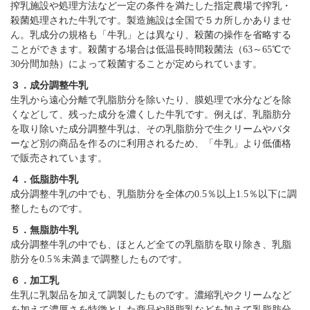
搾乳施設や処理方法など一定の条件を満たした指定農場で搾乳・
殺菌処理された牛乳です。製造施設は全国で５カ所しかありませ
ん。乳成分の規格も「牛乳」とは異なり、殺菌の操作を省略する
ことができます。殺菌する場合は低温長時間殺菌法（63～65℃で
30分間加熱）によって殺菌することが定められています。
３．成分調整牛乳
生乳から遠心分離で乳脂肪分を除いたり、膜処理で水分などを除
くなどして、残った成分を濃くした牛乳です。例えば、乳脂肪分
を取り除いた成分調整牛乳は、その乳脂肪分で生クリームやバタ
ーなど別の商品を作るのに利用されるため、「牛乳」より低価格
で販売されています。
４．低脂肪牛乳
成分調整牛乳の中でも、乳脂肪分を全体の0.5％以上1.5％以下に調
整したものです。
５．無脂肪牛乳
成分調整牛乳の中でも、ほとんど全ての乳脂肪を取り除き、乳脂
肪分を0.5％未満まで調整したものです。
６．加工乳
生乳に乳製品を加えて調製したものです。濃縮乳やクリームなど
を加えて濃厚さを特徴とした商品や脱脂乳などを加えて乳脂肪分