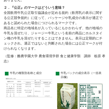
ありません。
２．『公正』のマークはどういう意味？
全国飲用牛乳公正取引協議会が定める規約（飲用乳の表示に関す
る公正競争規約）に従って、パッケージや乳成分の表示が適正で
あると認められた場合につけられるマークです。
商品名に特定の地域名が入っているにもかかわらず、他の地域の
牛乳を混ぜたり、ジャージー牛乳という名前の商品にホルスタイ
ン種の牛乳を混ぜたりすることはできません。表示は定期的にチ
ェックされ、適正ではないと判断された場合には公正マークが付
けられなくなります。
（監修：酪農学園大学 農食環境学群 食と健康学類 講師 栃原 孝
志）
牛乳の種類別名称と成分
牛乳パックの成分表示（一括表
示欄）