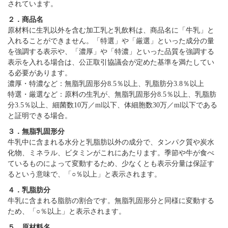
されています。
２．商品名
原材料に生乳以外を含む加工乳と乳飲料は、商品名に「牛乳」と
入れることができません。「特選」や「厳選」といった成分の量
を強調する表示や、「濃厚」や「特濃」といった品質を強調する
表示を入れる場合は、公正取引協議会が定めた基準を満たしてい
る必要があります。
濃厚・特濃など：無脂乳固形分8.5％以上、乳脂肪分3.8％以上
特選・厳選など：原料の生乳が、無脂乳固形分8.5％以上、乳脂肪
分3.5％以上、細菌数10万／ml以下、体細胞数30万／ml以下である
と証明できる場合。
３．無脂乳固形分
牛乳中に含まれる水分と乳脂肪以外の成分で、タンパク質や炭水
化物、ミネラル、ビタミンがこれにあたります。季節や牛が食べ
ているものによって変動するため、少なくとも表示分量は保証す
るという意味で、「○％以上」と表示されます。
４．乳脂肪分
牛乳に含まれる脂肪の割合です。無脂乳固形分と同様に変動する
ため、「○％以上」と表示されます。
５．原材料名