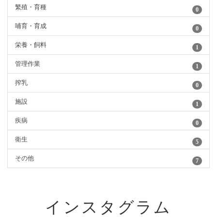
繁殖・育種
0
哺育・育成
0
栄養・飼料
1
管理作業
1
搾乳
0
施設
1
疾病
0
衛生
5
その他
7
インスタグラム