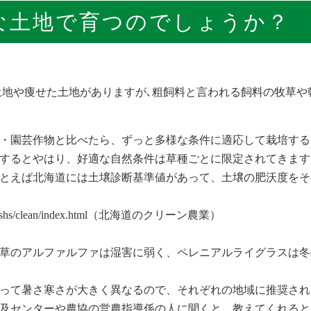
な土地で育つのでしょうか？
土地や痩せた土地がありますが､粗飼料と言われる飼料の牧草や
・園芸作物と比べたら、ずっと多様な条件に適応して栽培する
するとやはり、好適な自然条件は草種ごとに限定されてきます
とえば北海道には土壌診断基準値があって、土壌の肥沃度をそ
g.jp/ns/shs/clean/index.html（北海道のクリーン農業）
草のアルファルファは湿害に弱く、ペレニアルライグラスは冬
って暑さ寒さが大きく異なるので、それぞれの地域に推奨され
及センターや農協の営農指導係の人に聞くと、教えてくれると