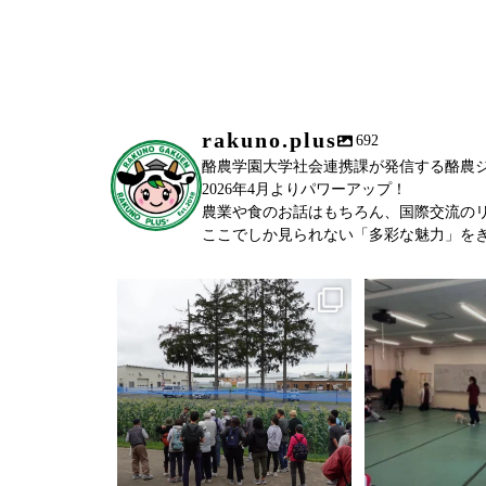
rakuno.plus
692
酪農学園大学社会連携課が発信する酪農ジャーナ
2026年4月よりパワーアップ！
農業や食のお話はもちろん、国際交流の
ここでしか見られない「多彩な魅力」を
＼農場見学講座を開催しました！
／
...
「後期募
6月27日(土)に、
教室(前期)が終
83
0
76