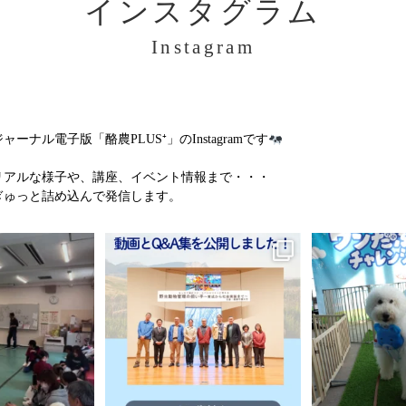
インスタグラム
Instagram
ル電子版「酪農PLUS⁺」のInstagramです
リアルな様子や、講座、イベント情報まで・・・
ぎゅっと詰め込んで発信します。
集開始！」
＼動画＆特別Q&A集を公開しました！
＼ワンだふるな1
全5回に渡る犬のしつけ
／
ました
了いたしました。
...
...
7
0
11
0