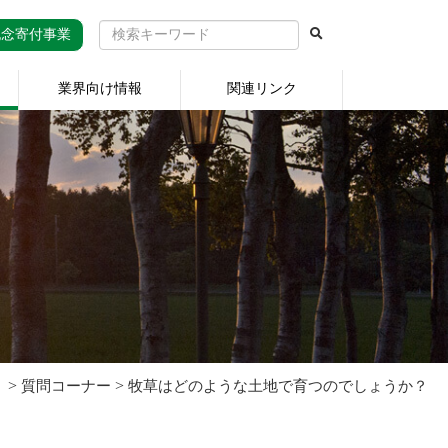
記念寄付事業
業界向け情報
関連リンク
>
>
】
質問コーナー
牧草はどのような土地で育つのでしょうか？