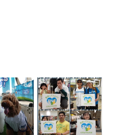
日をありがとうござい
＼ 4日間ありがとうございました！大盛
＼待望のイベ
！
／
...
況で無事終了
／
「酪農学園って
...
？」が
7
0
224
2
2