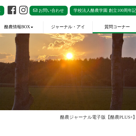
E
お問い合わせ
学校法人酪農学園 創立100周年
酪農情報BOX
ジャーナル・アイ
質問コーナー
酪農ジャーナル電子版【酪農PLUS+