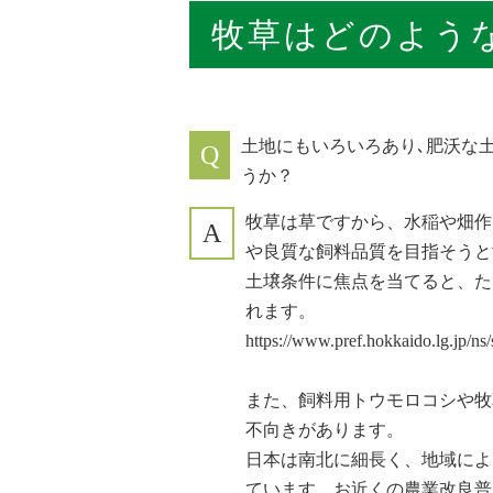
牧草はどのよう
土地にもいろいろあり､肥沃な
Q
うか？
牧草は草ですから、水稲や畑作
A
や良質な飼料品質を目指そうと
土壌条件に焦点を当てると、た
れます。
https://www.pref.hokkaido.l
また、飼料用トウモロコシや牧
不向きがあります。
日本は南北に細長く、地域によ
ています。お近くの農業改良普