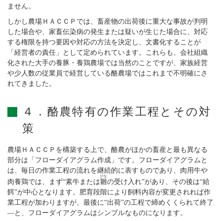
ません。
しかし農場ＨＡＣＣＰでは、畜産物の出荷後に重大な事故が判明
した場合や、家畜伝染病の発生または疑いが生じた場合に、対応
する権限を持つ要因や対応の方法を決定し、文書化することが
「経営者の責任」として定められています。これらも、会社組織
化された大手の養豚・養鶏農場では当然のことですが、家族経営
や少人数の従業員で経営している酪農場ではこれまで不明確にさ
れてきました。
４．酪農特有の作業工程とその対
策
農場ＨＡＣＣＰを構築する上で、酪農がほかの畜産と最も異なる
部分は「フローダイアグラム作成」です。フローダイアグラムと
は、毎日の作業工程の流れを継続的に表すものであり、肉用牛や
ひな
肉養鶏では、まず“素牛または
雛
の受け入れ”があり、その後は“給
餌”が中心となります。肥育段階により飼料内容が変更されれば作
業工程が加わりますが、最後に“出荷”の工程で締めくくられて終了
―と、フローダイアグラムはシンプルなものになります。