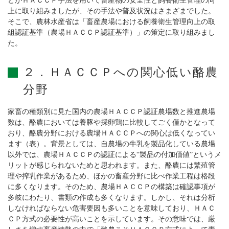
どがＨＡＣＣＰ手法を用いて畜産物の安全性と飼養衛生管理の向
上に取り組みましたが、その手法や普及状況はさまざまでした。
そこで、農林水産省は「畜産農場における飼養衛生管理向上の取
組認証基準（農場ＨＡＣＣＰ認証基準）」の策定に取り組みまし
た。
２．ＨＡＣＣＰへの関心低い酪農
分野
家畜の種類別に見た国内の農場ＨＡＣＣＰ認証農場数と推進農場
数は、酪農においては養豚や採卵鶏に比較してごく僅かとなって
おり、酪農分野における農場ＨＡＣＣＰへの関心は低くなってい
ます（表）。背景としては、自農場の牛乳を製品化している農場
以外では、農場ＨＡＣＣＰの認証による“製品の付加価値”というメ
リットが感じられないためと思われます。また、酪農には繁殖管
理や搾乳作業があるため、ほかの畜産分野に比べ作業工程は格段
に多くなります。そのため、農場ＨＡＣＣＰの構築は確認事項が
多岐にわたり、書類の作成も多くなります。しかし、それは分析
しなければならない危害要因も多いことを意味しており、ＨＡＣ
ＣＰ方式の必要性が高いことを示しています。その意味では、厳