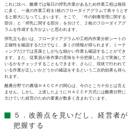
これに比べ、酪農では毎日の搾乳作業があるため作業工程は格段
に多く、一連の作業工程を1枚のフローダイアグラムで表そうとす
ると膨大になってしまいます。そこで、「牛の飼養管理に関する
部分」と「搾乳に関する部分」を分けて、２枚のフローダイアグ
ラムを作成する方がよいと思われます。
搾乳立ち会いは、フローダイアグラムや工程内作業分析シートの
正確性を確認するだけでなく、多くの情報が得られます。ミーテ
ィングだけでは見落としがちな細かい作業も確認することができ
ます。また、従業員が各作業の意味を十分把握した上で実施して
いるかをチェックすることもできます。さらに、現状で行われて
いる作業が正しいかどうかの確認をするという二次的効果も得ら
れます。
酪農分野での農場ＨＡＣＣＰの関心は、今のところ十分とは言え
ません。しかし、上述したようにＨＡＣＣＰ方式には酪農分野に
欠けていた経営のための要素が数多く含まれています。
５．改善点を見いだし、経営者が
把握する