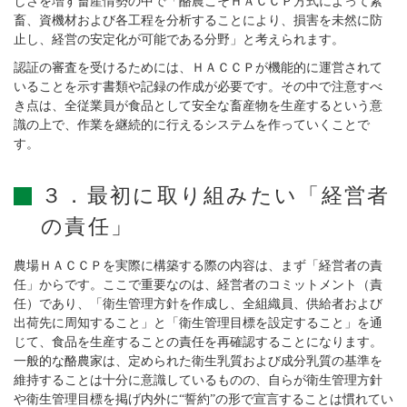
しさを増す畜産情勢の中で「酪農こそＨＡＣＣＰ方式によって素
畜、資機材および各工程を分析することにより、損害を未然に防
止し、経営の安定化が可能である分野」と考えられます。
認証の審査を受けるためには、ＨＡＣＣＰが機能的に運営されて
いることを示す書類や記録の作成が必要です。その中で注意すべ
き点は、全従業員が食品として安全な畜産物を生産するという意
識の上で、作業を継続的に行えるシステムを作っていくことで
す。
３．最初に取り組みたい「経営者
の責任」
農場ＨＡＣＣＰを実際に構築する際の内容は、まず「経営者の責
任」からです。ここで重要なのは、経営者のコミットメント（責
任）であり、「衛生管理方針を作成し、全組織員、供給者および
出荷先に周知すること」と「衛生管理目標を設定すること」を通
じて、食品を生産することの責任を再確認することになります。
一般的な酪農家は、定められた衛生乳質および成分乳質の基準を
維持することは十分に意識しているものの、自らが衛生管理方針
や衛生管理目標を掲げ内外に“誓約”の形で宣言することは慣れてい