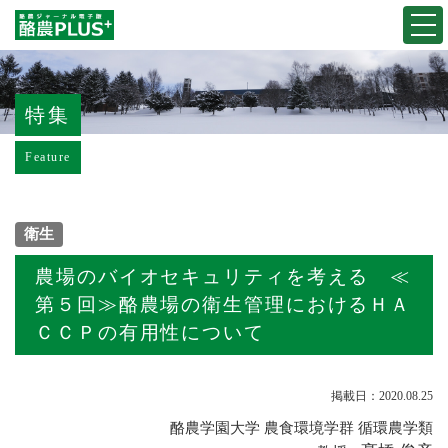
Togg
navi
特集
Feature
衛生
農場のバイオセキュリティを考える ≪
第５回≫酪農場の衛生管理におけるＨＡ
ＣＣＰの有用性について
掲載日：2020.08.25
酪農学園大学 農食環境学群 循環農学類