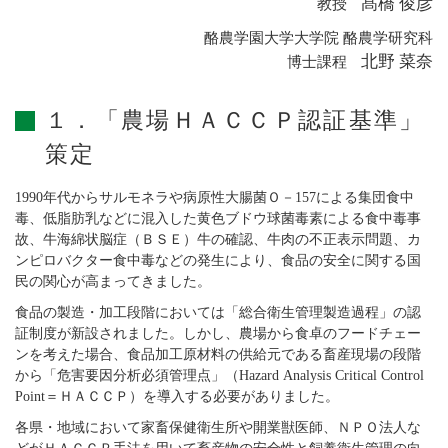
髙橋 俊彦
教授
酪農学園大学大学院 酪農学研究科
北野 菜奈
博士課程
１．「農場ＨＡＣＣＰ認証基準」
策定
1990年代からサルモネラや病原性大腸菌Ｏ－157による集団食中
毒、低脂肪乳などに混入した黄色ブドウ球菌毒素による食中毒事
故、牛海綿状脳症（ＢＳＥ）牛の確認、牛肉の不正表示問題、カ
ンピロバクター食中毒などの発生により、食品の安全に関する国
民の関心が高まってきました。
食品の製造・加工段階においては「総合衛生管理製造過程」の認
証制度が新設されました。しかし、農場から食卓のフードチェー
ンを考えた場合、食品加工原材料の供給元である畜産現場の段階
から「危害要因分析必須管理点」（Hazard Analysis Critical Control
Point＝ＨＡＣＣＰ）を導入する必要がありました。
各県・地域において家畜保健衛生所や開業獣医師、ＮＰＯ法人な