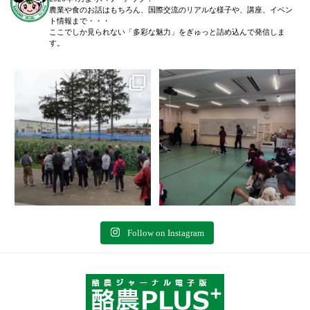
農業や食のお話はもちろん、国際交流のリアルな様子や、講座、イベン
ト情報まで・・・
ここでしか見られない「多彩な魅力」をぎゅっと詰め込んで発信しま
す。
＼農場見学講座を開催しました！
「後期募集開始！」
／
...
6月27日(土)に、全5回に渡る犬のし
つけ教室(前期)が終了いたしまし
た。
...
103
0
78
0
Follow on Instagram