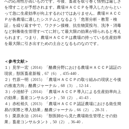
への応用性が高いものです。今後、畜産を取り巻く情勢は厳しさ
を増すことが予想されます。農場ＨＡＣＣＰを導入したからとい
って急に生産効率が向上するわけではありません。農場ＨＡＣＣ
Ｐが各農場に適したシステムとなるよう「危害分析・教育・検
証」を繰り返す中で、ワクチン接種、抗生物質投与、洗浄・消毒
など飼養衛生管理すべてに対して最大限の効果が得られると考え
られます。つまり、農場ＨＡＣＣＰは農場の持っている生産効率
を最大限に引き出すための土台となるものなのです。
＜参考文献＞
１）見学一宏（2014）「酪農分野における農場ＨＡＣＣＰ認証の
現状」獣医畜産新報，67（6），435-440．
２）竹原一明（2015）「農場ＨＡＣＣＰの取り組みの現状と今後
の推進方向」酪農ジャーナル，68（3），12-14．
３）小池郁子（2014）「農場ＨＡＣＣＰ導入による生産効率向上
の効果」畜産コンサルタント，50（2），41-43．
４）赤松裕久（2013）「農場ＨＡＣＣＰ認証農場における衛生簡
易の実際と導入効果」酪農ジャーナル，66（2），28-31．
５）栗原永治（2014）「獣医師から見た農場衛生管理とその効
果」畜産コンサルタント，50（2），36-40．