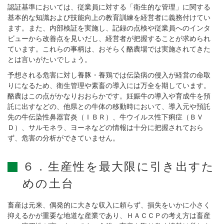
認証基準においては、従業員に対する「衛生的な管理」に関する
基本的な知識および技能向上の教育訓練を経営者に義務付けてい
ます。また、内部検証を実施し、記録の点検や従業員へのインタ
ビューから改善点を見いだし、経営者が把握することが求められ
ています。これらの事柄は、おそらく酪農場では実施されてきた
とは言いがたいでしょう。
予想される危害に対し養豚・養鶏では伝染病の侵入が経営の命取
りになるため、衛生管理や素畜の導入には万全を期しています。
酪農はこの点がかなりおおらかです。妊娠牛の導入や育成牛を預
託に出すなどの、他県との牛体の移動時において、導入元や預託
先の牛伝染性鼻器官炎（ＩＢＲ）、牛ウイルス性下痢症（ＢＶ
Ｄ）、サルモネラ、ヨーネなどの情報は十分に把握されておら
ず、危害の分析ができていません。
６．生産性を最大限に引き出すた
めの土台
畜産は元来、偶発的に大きな収入に頼らず、損失をいかに小さく
抑えるかが重要な地道な産業であり、ＨＡＣＣＰの考え方は畜産