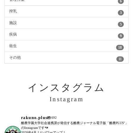
6
搾乳
3
施設
5
疾病
9
衛生
18
その他
11
インスタグラム
Instagram
rakuno.plus
692
酪農学園大学社会連携課が発信する酪農ジャーナル電子版「酪農PLUS⁺」
のInstagramです
2026年4月よりパワーアップ！