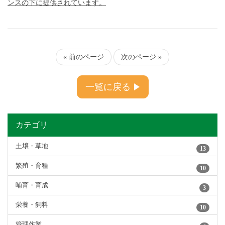
ンスの下に提供されています。
« 前のページ
次のページ »
一覧に戻る
カテゴリ
土壌・草地
13
繁殖・育種
10
哺育・育成
3
栄養・飼料
10
管理作業