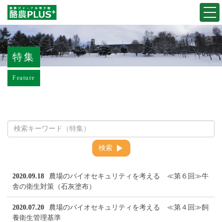
Togg
navi
特集
Feature
検索
2020.09.18
農場のバイオセキュリティを考える ≪第６回≫牛
舎の衛生対策（石灰塗布）
2020.07.20
農場のバイオセキュリティを考える ≪第４回≫飼
養衛生管理基準