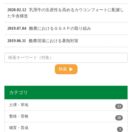
2020.02.12
乳用牛の生産性を高めるカウコンフォートに配慮し
た牛舎構造
2019.07.04
酪農におけるＧＧＡＰの取り組み
2019.06.11
酪農現場における暑熱対策
検索
カテゴリ
土壌・草地
13
繁殖・育種
10
哺育・育成
3