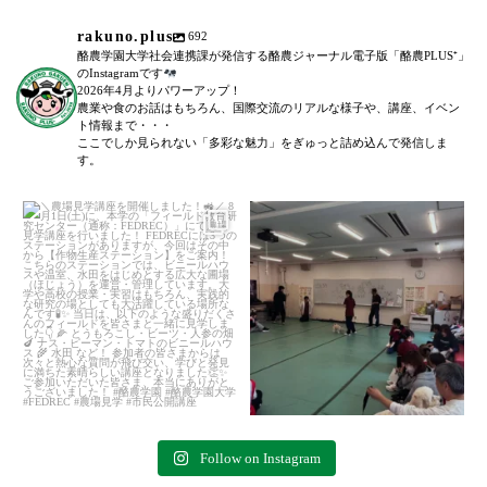
rakuno.plus
692
酪農学園大学社会連携課が発信する酪農ジャーナル電子版「酪農PLUS⁺」
のInstagramです
2026年4月よりパワーアップ！
農業や食のお話はもちろん、国際交流のリアルな様子や、講座、イベン
ト情報まで・・・
ここでしか見られない「多彩な魅力」をぎゅっと詰め込んで発信しま
す。
＼農場見学講座を開催しました！
「後期募集開始！」
／
...
6月27日(土)に、全5回に渡る犬のし
つけ教室(前期)が終了いたしまし
た。
...
102
0
77
0
Follow on Instagram