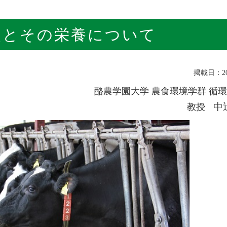
点とその栄養について
掲載日：201
酪農学園大学 農食環境学群 循
中
教授