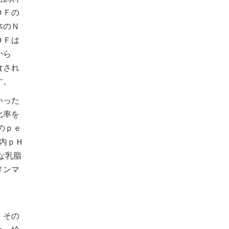
ＤＦの
体のＮ
ＤＦは
から
食され
す。
いった
比率を
のｐｅ
ン内ｐＨ
な乳脂
メンマ
。その