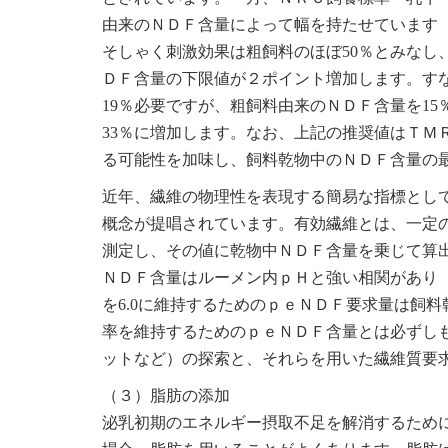
由来のＮＤＦ含量によって幅を持たせています（
そしゃく刺激効果は粗飼料のほぼ50％とみなし
ＤＦ含量の下限値が２ポイント増加します。すな
19％必要ですが、粗飼料由来のＮＤＦ含量を1
33％に増加します。なお、上記の推奨値はＴＭ
る可能性を加味し、飼料乾物中のＮＤＦ含量の最
近年、繊維の物理性を表現する簡易な指標とし
概念が提唱されています。有効繊維とは、一定
測定し、その値に乾物中ＮＤＦ含量を乗じて算出
ＮＤＦ含量はルーメン内ｐＨと強い相関があり（Z
を6.0に維持するためのｐｅＮＤＦ要求量は飼
率を維持するためのｐｅＮＤＦ含量とは必ずし
ットなど）の探索と、それらを用いた繊維質要
（３）脂肪の添加
泌乳初期のエネルギー摂取不足を解消するため