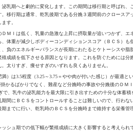
、泌乳期へと劇的に変化します。この期間は移行期と呼ばれ、
す。移行期は通常、乾乳後期である分娩３週間前のクロースア
します。
のＤＭＩは低く、乳量の急激な上昇に摂取量が追いつかず、エ
ち、体重が減少しボディーコンディションスコア（ＢＣＳ）も
く、負のエネルギーバランスが長期にわたるとケトーシスや脂
繁殖成績を低下させる原因となります。これを防ぐためには分
ん。太りすぎ、痩せすぎのいずれも良くありません。
は3.5程度（3.25～3.75＝やや肉が付いた感じ）が最適と
トが掛かるばかりでなく、難産など分娩時の事故や分娩後のＤＭ
すぎで、乳牛の泌乳能力を最大限に引き出すための十分な体蓄積
乳期間にＢＣＳをコントロールすることは難しいので、行わな
後期までに行い、乾乳時のＢＣＳを分娩時まで維持する栄養管
レッシュ期での低下幅が繁殖成績に大きく影響すると考えられ