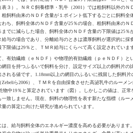
表３）。ＮＲＣ飼養標準・乳牛（2001）では粗飼料以外のＮ
、粗飼料由来のＮＤＦ含量が１ポイント低下するごとに飼料全
わち、飼料全体のＮＤＦ含量が25％の場合、粗飼料由来のＮ
5％までに減らした場合、飼料全体のＮＤＦ含量の下限値は25％
Ｒ給与の場合であり、分離給与のときは濃厚飼料が選択的に採
下限値は29％と、ＴＭＲ給与にくらべて高く設定されていま
て、有効繊維（ｅＮＤＦ）や物理的有効繊維（ｐｅＮＤＦ）と
の網目を持つふるいで飼料を分け、設定サイズ以上の飼料片の
される値です。1.18mm以上の網目のふるいに残留した飼料片
ebeliら2006）、ＴＭＲを自由採食させた高泌乳牛のルーメ
料乾物中19％と算定されています（図）。しかしこの値は、正常
も一致しません。現在、飼料の物理性を表す新たな指標（ルー
求量の算定に向けた研究が進められています。
には、給与飼料全体のエネルギー濃度を高める必要があります