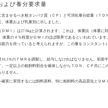
および養分要求量
に含ませるべき粗タンパク質（ＣＰ）と可消化養分総量（ＴＤ
産次、体重および乳量別に示しました。
（ＤＭＩ）は27.9kgと計算されます。これは、体重比（体重に
は、体重の４％程度がＤＭＩのほぼ限界であるといわれています
取能力を持っていると考えられますが、この量をコンスタント
量16.3％のＴＭＲを調製し、給与しなければなりません。初産
す。一定以上の粗飼料割合を確保しながらＴＤＮ、ＣＰ共にこ
ありません。
を確実に実現するには飼料原料、特に粗飼料の高品質化とＤＭ
。