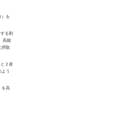
Ｎ）を
対する割
。高能
に摂取
牛と２産
のよう
Ｉを高