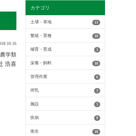
カテゴリ
土壌・草地
13
繁殖・育種
10
8.10.16
哺育・育成
3
環農学類
栄養・飼料
辻 浩喜
10
管理作業
6
搾乳
3
施設
5
疾病
9
衛生
18