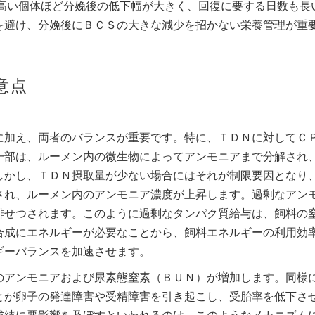
Ｓが高い個体ほど分娩後の低下幅が大きく、回復に要する日数も長
を避け、分娩後にＢＣＳの大きな減少を招かない栄養管理が重
意点
に加え、両者のバランスが重要です。特に、ＴＤＮに対してＣ
一部は、ルーメン内の微生物によってアンモニアまで分解され
しかし、ＴＤＮ摂取量が少ない場合にはそれが制限要因となり
され、ルーメン内のアンモニア濃度が上昇します。過剰なアン
排せつされます。このように過剰なタンパク質給与は、飼料の
合成にエネルギーが必要なことから、飼料エネルギーの利用効
ギーバランスを加速させます。
のアンモニアおよび尿素態窒素（ＢＵＮ）が増加します。同様
とが卵子の発達障害や受精障害を引き起こし、受胎率を低下さ