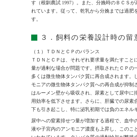
す（根釧農試 1997）。また、分娩時のＢＣ
れています。従って、乾乳から分娩までは過肥
す。
３．飼料の栄養設計時の留
（１）ＴＤＮとＣＰのバランス
ＴＤＮとＣＰは、それぞれ要求量を満たすこと
量が過剰な場合が問題です。摂取されたＣＰの
多くは微生物体タンパク質に再合成されます。
モニアの微生物体タンパク質への再合成が抑制
はルーメン壁から吸収され、尿素として尿中に
用効率を低下させます。さらに、肝臓での尿素
下も引き起こし、特に泌乳初期では負のエネル
尿中への窒素排せつ量が増加する過程で、血中
液や子宮内のアンモニア濃度も上昇し、このこ