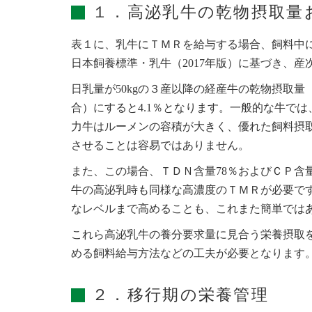
１．高泌乳牛の乾物摂取量
表１に、乳牛にＴＭＲを給与する場合、飼料中
日本飼養標準・乳牛（2017年版）に基づき、
日乳量が50kgの３産以降の経産牛の乾物摂取量
合）にすると4.1％となります。一般的な牛で
力牛はルーメンの容積が大きく、優れた飼料摂
させることは容易ではありません。
また、この場合、ＴＤＮ含量78％およびＣＰ含
牛の高泌乳時も同様な高濃度のＴＭＲが必要で
なレベルまで高めることも、これまた簡単では
これら高泌乳牛の養分要求量に見合う栄養摂取
める飼料給与方法などの工夫が必要となります
２．移行期の栄養管理