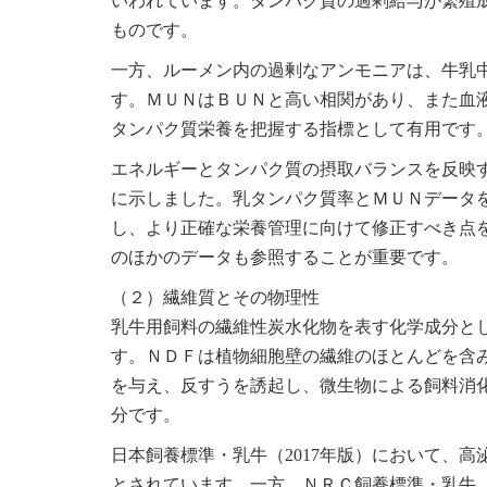
いわれています。タンパク質の過剰給与が繁殖
ものです。
一方、ルーメン内の過剰なアンモニアは、牛乳
す。ＭＵＮはＢＵＮと高い相関があり、また血
タンパク質栄養を把握する指標として有用です
エネルギーとタンパク質の摂取バランスを反映
に示しました。乳タンパク質率とＭＵＮデータ
し、より正確な栄養管理に向けて修正すべき点
のほかのデータも参照することが重要です。
（２）繊維質とその物理性
乳牛用飼料の繊維性炭水化物を表す化学成分と
す。ＮＤＦは植物細胞壁の繊維のほとんどを含
を与え、反すうを誘起し、微生物による飼料消
分です。
日本飼養標準・乳牛（2017年版）において、高
とされています。一方、ＮＲＣ飼養標準・乳牛（2