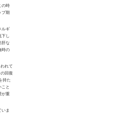
この時
ップ期
ネルギ
低下し
肪肝な
娩時の
いわれて
Ｉの回復
を持た
いこと
理が重
ていま