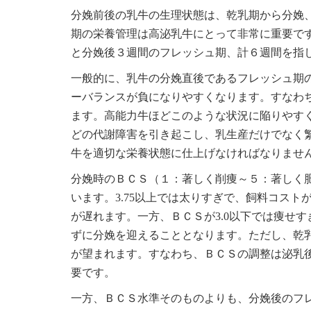
分娩前後の乳牛の生理状態は、乾乳期から分娩
期の栄養管理は高泌乳牛にとって非常に重要で
と分娩後３週間のフレッシュ期、計６週間を指
一般的に、乳牛の分娩直後であるフレッシュ期
ーバランスが負になりやすくなります。すなわ
ます。高能力牛ほどこのような状況に陥りやす
どの代謝障害を引き起こし、乳生産だけでなく
牛を適切な栄養状態に仕上げなければなりませ
分娩時のＢＣＳ（１：著しく削痩～５：著しく肥満）
います。3.75以上では太りすぎで、飼料コス
が遅れます。一方、ＢＣＳが3.0以下では痩せ
ずに分娩を迎えることとなります。ただし、乾
が望まれます。すなわち、ＢＣＳの調整は泌乳
要です。
一方、ＢＣＳ水準そのものよりも、分娩後のフ