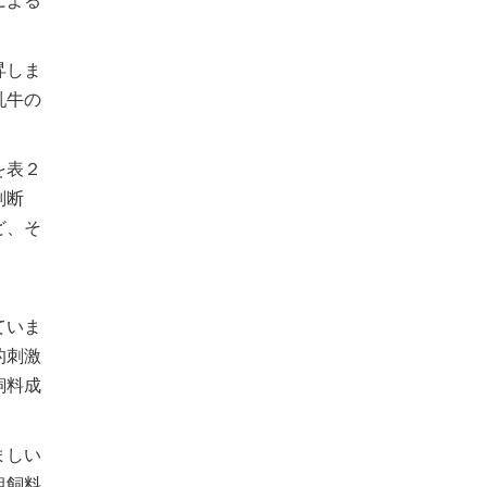
による
昇しま
乳牛の
を表２
判断
ど、そ
ていま
的刺激
飼料成
ましい
粗飼料