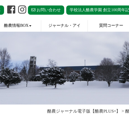
E
お問い合わせ
学校法人酪農学園 創立100周年
酪農情報BOX
ジャーナル・アイ
質問コーナー
>
酪農ジャーナル電子版【酪農PLUS+】