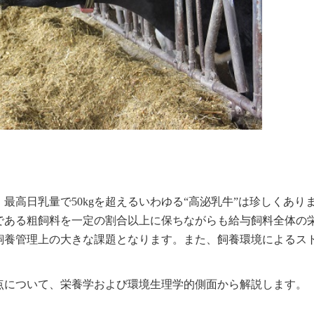
最高日乳量で50kgを超えるいわゆる“高泌乳牛”は珍しくあり
である粗飼料を一定の割合以上に保ちながらも給与飼料全体の
飼養管理上の大きな課題となります。また、飼養環境によるス
点について、栄養学および環境生理学的側面から解説します。