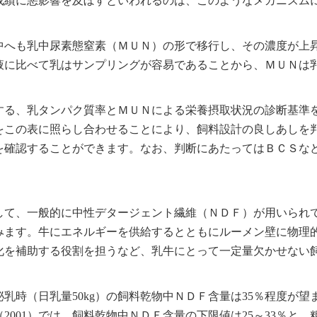
成績に悪影響を及ぼすといわれるのは、このようなメカニズム
中へも乳中尿素態窒素（ＭＵＮ）の形で移行し、その濃度が上
液に比べて乳はサンプリングが容易であることから、ＭＵＮは
。
する、乳タンパク質率とＭＵＮによる栄養摂取状況の診断基準
をこの表に照らし合わせることにより、飼料設計の良しあしを
を確認することができます。なお、判断にあたってはＢＣＳな
して、一般的に中性デタージェント繊維（ＮＤＦ）が用いられ
みます。牛にエネルギーを供給するとともにルーメン壁に物理
化を補助する役割を担うなど、乳牛にとって一定量欠かせない
泌乳時（日乳量50kg）の飼料乾物中ＮＤＦ含量は35％程度が望
001）では、飼料乾物中ＮＤＦ含量の下限値は25～33％と、