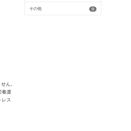
その他
11
ません。
栄養濃
トレス