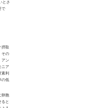
いとさ
要で
Ｐ摂取
、その
、アン
モニア
窒素利
率の低
に卵胞
せると