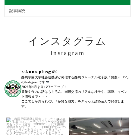
記事購読
インスタグラム
Instagram
rakuno.plus
692
酪農学園大学社会連携課が発信する酪農ジャーナル電子版「酪農PLUS⁺」
のInstagramです
2026年4月よりパワーアップ！
農業や食のお話はもちろん、国際交流のリアルな様子や、講座、イベン
ト情報まで・・・
ここでしか見られない「多彩な魅力」をぎゅっと詰め込んで発信しま
す。
＼農場見学講座を開催しました！
「後期募集開始！」
／
...
6月27日(土)に、全5回に渡る犬のし
つけ教室(前期)が終了いたしまし
た。
...