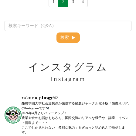
1
2
3
4
検索
インスタグラム
Instagram
rakuno.plus
692
酪農学園大学社会連携課が発信する酪農ジャーナル電子版「酪農PLUS⁺」
のInstagramです
2026年4月よりパワーアップ！
農業や食のお話はもちろん、国際交流のリアルな様子や、講座、イベン
ト情報まで・・・
ここでしか見られない「多彩な魅力」をぎゅっと詰め込んで発信しま
す。