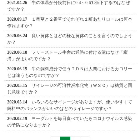
2021.04.26
牛の体温が分娩前日に0.4～0.6℃低下するのはなぜ
ですか？
2020.09.17
１番草と２番草でそれぞれ１町あたりロールは何本
作れますか？
2020.06.24
良い黄体とはどの様な黄体のことを言うのでしょう
か？
2020.06.18
フリーストール牛舎の通路に付ける溝はなぜ「縦
溝」がよいのですか？
2020.06.15
牛の飼料成分で使うＴＤＮは人間におけるカロリー
とは違うものなのですか？
2020.05.15
サイレージの可溶性炭水化物（ＷＳＣ）は糖質と同
じ意味ですか？
2020.05.14
いろいろなサイレージがありますが、使いやすくて
飼料中のバランスがいいのはどのサイレージですか？
2020.02.19
ヨーグルトを毎日食べていたらコロナウイルス感染
の予防になりますか？