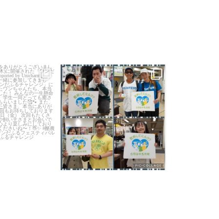
日をありがとうござい
＼ 4日間ありがとうございました！大盛
＼待望のイベ
！
／
...
況で無事終了
／
「酪農学園って
...
？」が
7
0
224
2
2