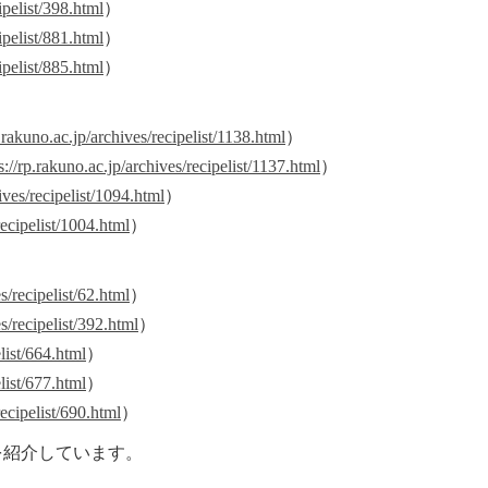
ipelist/398.html
）
ipelist/881.html
）
ipelist/885.html
）
p.rakuno.ac.jp/archives/recipelist/1138.html
）
s://rp.rakuno.ac.jp/archives/recipelist/1137.html
）
ives/recipelist/1094.html
）
recipelist/1004.html
）
s/recipelist/62.html
）
es/recipelist/392.html
）
elist/664.html
）
elist/677.html
）
recipelist/690.html
）
を紹介しています。