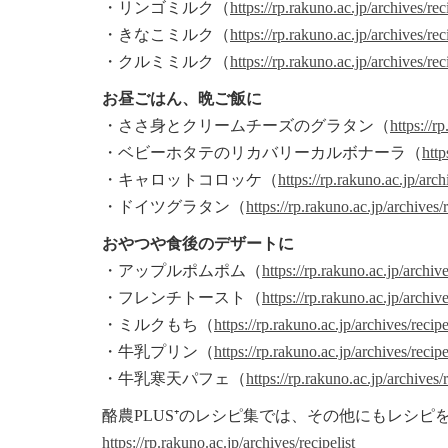
・リンゴミルク（
https://rp.rakuno.ac.jp/archives/rec
・きなこミルク（
https://rp.rakuno.ac.jp/archives/rec
・クルミミルク（
https://rp.rakuno.ac.jp/archives/rec
お昼ごはん、晩ご飯に
・ささ身とクリームチーズのグラタン（
https://r
・ベビーホタテのリカバリーカルボナーラ（
http
・キャロットコロッケ（
https://rp.rakuno.ac.jp/arch
・ドイツグラタン（
https://rp.rakuno.ac.jp/archives/
おやつや食後のデザートに
・アップルポムポム（
https://rp.rakuno.ac.jp/archive
・フレンチトースト（
https://rp.rakuno.ac.jp/archiv
・ミルクもち（
https://rp.rakuno.ac.jp/archives/recip
・牛乳プリン（
https://rp.rakuno.ac.jp/archives/recip
・牛乳寒天パフェ（
https://rp.rakuno.ac.jp/archives/
酪農PLUS⁺のレシピ集では、その他にもレシピ
https://rp.rakuno.ac.jp/archives/recipelist