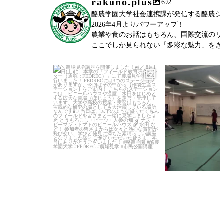
rakuno.plus
692
酪農学園大学社会連携課が発信する酪農ジャーナ
2026年4月よりパワーアップ！
農業や食のお話はもちろん、国際交流の
ここでしか見られない「多彩な魅力」を
＼農場見学講座を開催しました！
／
...
「後期募
6月27日(土)に、
教室(前期)が終
91
0
76