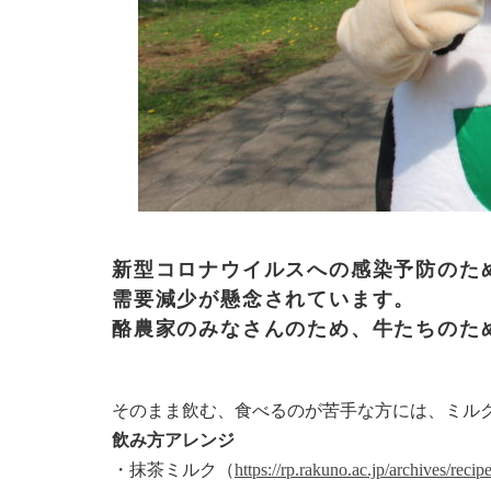
新型コロナウイルスへの感染予防のた
需要減少が懸念されています。
酪農家のみなさんのため、牛たちのた
そのまま飲む、食べるのが苦手な方には、ミル
飲み方アレンジ
・抹茶ミルク（
https://rp.rakuno.ac.jp/archives/recip