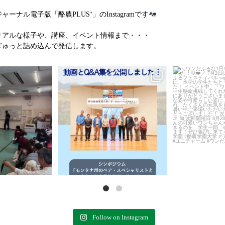
ル電子版「酪農PLUS⁺」のInstagramです
リアルな様子や、講座、イベント情報まで・・・
ぎゅっと詰め込んで発信します。
集開始！」
＼動画＆特別Q&A集を公開しました！
＼ワンだふるな1
全5回に渡る犬のしつけ
／
ました
了いたしました。
...
...
7
0
11
0
Follow on Instagram